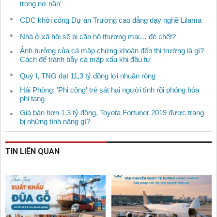
trong nợ nần'
CDC khởi công Dự án Trường cao đẳng dạy nghề Lilama
Nhà ở xã hội sẽ bị căn hộ thương mại… đè chết?
Ảnh hưởng của cá mập chứng khoán đến thị trường là gì?
Cách để tránh bẫy cá mập xấu khi đầu tư
Quý I, TNG đạt 11,3 tỷ đồng lợi nhuận ròng
Hải Phòng: 'Phi công' trẻ sát hại người tình rồi phóng hỏa
phi tang
Giá bán hơn 1,3 tỷ đồng, Toyota Fortuner 2019 được trang
bị những tính năng gì?
TIN LIÊN QUAN