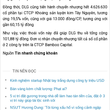
Đồng thời, DLG cũng tiến hành chuyển nhượng hết 4.626.630
cổ phần tại CTCP Khoáng sản luyện kim Tây Nguyên, tương
ứng 19,5% vốn, cũng với giá 13.000 đồng/CP, tương ứng với
gần 60,15 tỷ đồng.
Như vậy, việc thoái vốn này đã giúp DLG thu về tổng cộng
101,88 tỷ đồng. Đơn vị nhận chuyển nhượng tất cả số cổ phần
ở 2 công ty trên là CTCP Bamboo Capital.
Nguồn
Tin nhanh chứng khoán
TIN NÊN ĐỌC
Kinh nghiệm startup Nhật tay trắng dựng công ty triệu USD
Bán vàng kém chất lượng: Phạt ai?
5 vị trí đặt gương trong nhà dễ làm hao tán tiền của, đặt ở 3
vị trí này giúp tài lộc sinh sôi
NSƯT Hương Dung: 'Tôi từng xấu hổ vì sống cảnh ngập