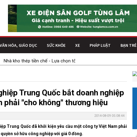
VĂN HÓA, GIÁO DỤC
SỨC KHỎE
XE
PHÁP LUẬT
BẠN TRẺ
à kho thép tiền chế - Lựa chọn tối ưu cho nhu cầu lưu trữ và mở rộ
ghiệp Trung Quốc bắt doanh nghiệp
 phải "cho không" thương hiệu
2014-08-09 05:08:44
ệp Trung Quốc đã khởi kiện yêu cầu một công ty Việt Nam phải
quyền sở hữu công nghiệp với giá 0 đồng.