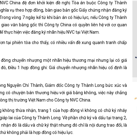
 NVC China đệ đơn khởi kiện đề nghị Tòa án buộc Công ty Thành
nghĩa vụ theo hợp đồng, bàn giao bản gốc Giấy chứng nhận đăng ký
Trong vòng 7 ngày kể từ khi bản án có hiệu lực, nếu Công ty Thành
giao văn bằng gốc thì Công ty China có quyền liên hệ với cơ quan
ể thực hiện việc đăng ký nhãn hiệu NVC tại Việt Nam.
 đơn tại phiên tòa cho thấy, có nhiều vấn đề xung quanh tranh chấp
 đồng chuyển nhượng một nhãn hiệu thương mại nhưng lại có giá
 đó, Điều 1 hợp đồng ghi: Giá chuyển nhượng nhãn hiệu cố định là
 ông Nguyễn Chí Thành, Giám đốc Công ty Thành Long bức xúc và
ng có chuyện bán thương hiệu với giá bằng không, việc này chẳng
ông thị trường Việt Nam cho Công ty NVC China.
 không thừa nhận, trang 1 của hợp đồng vì không có chữ ký nháy
iáp lai của Công ty Thành Long. Về phần chữ ký và dấu tại trang 2,
hận đó là dấu và chữ ký thật nhưng đó chỉ là nội dung trao đổi, là
hứ không phải là hợp đồng có hiệu lực.