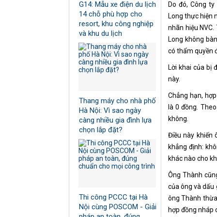
G14: Mẫu xe điện du lịch
Do đó, Công ty
14 chỗ phù hợp cho
Long thực hiện 
resort, khu công nghiệp
nhãn hiệu NVC. 
và khu du lịch
Long không bàn 
có thẩm quyền đ
Lời khai của bị
này.
Chẳng hạn, hợp
Thang máy cho nhà phố
là 0 đồng. Theo
Hà Nội: Vì sao ngày
không.
càng nhiều gia đình lựa
chọn lắp đặt?
Điều này khiến
khẳng định: khô
khác nào cho kh
Ông Thành cũng
của ông và dấu g
Thi công PCCC tại Hà
ông Thành thừa n
Nội cùng POSCOM - Giải
hợp đồng nháp c
pháp an toàn, đúng