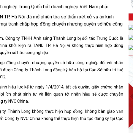
N TP. Hà Nội đã mở phiên tòa sơ thẩm xét xử vụ án kinh
mại tranh chấp hợp đồng chuyển nhượng quyền sở hữu công
m, Công ty TNHH Ánh sáng Thành Long bị đối tác Trung Quốc là
ina khởi kiện ra TAND TP. Hà Nội vì không thực hiện hợp đồng
quyền sở hữu công nghiệp.
hợp đồng chuyển nhượng quyền sở hữu công nghiệp đối với nhãn
ã được Công ty Thành Long đăng ký bảo hộ tại Cục Sở hữu trí tuệ
012.
inh hiệu lực kể từ ngày 1/4/2014, tất cả quyền, giấy chứng nhận
lợi ích phát sinh từ và liên quan tới nhãn hiệu sẽ được chuyên
g ty NVC China.
g ty Thành Long không thực hiện hợp đồng, không bàn giao văn
n Công ty NVC China không thể thực hiện thủ tục đăng ký tại Cục