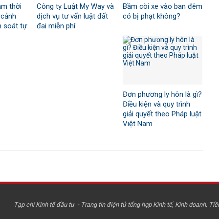
ảm thời
Công ty Luật My Way và
Bầm còi xe vào ban đêm
 cảnh
dịch vụ tư vấn luật đất
có bị phạt không?
 soát tự
đai miễn phí
Đơn phương ly hôn là gì?
Điều kiện và quy trình
giải quyết theo Pháp luật
Việt Nam
Tạp chí Kinh tế đầu tư - Trang tin điện tử tổng hợp Kinh tế, Kinh doanh, Tiền