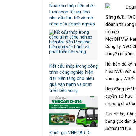
Nhà kho thép tiền chế -
Lựa chọn tối ưu cho
Sáng 6/8, TAD
nhu cầu lưu trữ và mở
rộng của doanh nghiệp
doanh thương 
nghiệp.
Một DN Việt Na
Công ty NVC Ch
chuyển nhường 
Hai bên đã ký 
Kết cấu thép trong công
hiệu NVC, vốn đ
trình công nghiệp hiện
đại: Nền tảng cho hiệu
vào ngày 7/3/2
quả vận hành và phát
Hợp đồng phát s
triển bền vững
quyền sở hữu, 
nhượng cho Côn
Tuy nhiên, Côn
bằng gốc dẫn đế
Sở hữu trí tuệ.
Đánh giá VNECAR D-