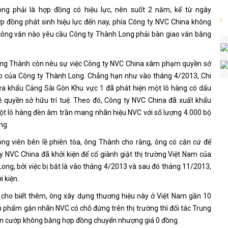
ông phải là hợp đồng có hiệu lực, nên suốt 2 năm, kể từ ngày
p đồng phát sinh hiệu lực đến nay, phía Công ty NVC China không
công văn nào yêu cầu Công ty Thành Long phải bàn giao văn bằng
 ông Thành còn nêu sự việc Công ty NVC China xâm phạm quyền sở
p của Công ty Thành Long. Chẳng hạn như vào tháng 4/2013, Chi
ửa khẩu Cảng Sài Gòn Khu vực 1 đã phát hiện một lô hàng có dấu
ề quyền sở hữu trí tuệ. Theo đó, Công ty NVC China đã xuất khẩu
t lô hàng đèn âm trần mang nhãn hiệu NVC với số lượng 4.000 bộ
ng.
óng viên bên lề phiên tòa, ông Thành cho rằng, ông có căn cứ để
y NVC China đã khởi kiện để cố giành giật thị trường Việt Nam của
ong, bởi việc bị bắt là vào tháng 4/2013 và sau đó tháng 11/2013,
 kiện.
cho biết thêm, ông xây dựng thương hiệu này ở Việt Nam gần 10
n phẩm gắn nhãn NVC có chỗ đứng trên thị trường thì đối tác Trung
ện cướp không bằng hợp đồng chuyển nhượng giá 0 đồng.