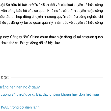
ật Sở hữu trí tuệ thìĐiều 148 thì đối với các loại quyền sở hữu công
p văn bằng bảo hộ của cơ quan Nhà nước có thẩm quyền hoặc công
ốc tế… thì hợp đồng chuyển nhượng quyền sở hữu công nghiệp chỉ
 đã được đăng ký tại cơ quan quản lý nhà nước về quyền sở hữu công
p này, Công ty NVC China chưa thực hiện đăng ký tại cơ quan quản
chưa thể coi là hợp đồng đã có hiệu lực.
N ĐỌC
 Trắng nên hẹn hò ở đâu?
 cuồng 74 triệu/lượng: Bắt đáy chứng khoán hay dồn hết mua
HVAC trong cơ điện lạnh