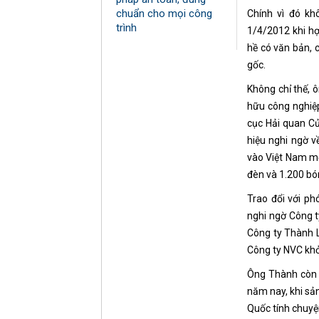
chuẩn cho mọi công
Chính vì đó kh
trình
1/4/2012 khi hợ
hề có văn bản, 
gốc.
Không chỉ thế,
hữu công nghiệ
cục Hải quan C
hiệu nghi ngờ v
vào Việt Nam mộ
đèn và 1.200 bó
Trao đổi với ph
nghi ngờ Công t
Công ty Thành L
Công ty NVC khởi
Ông Thành còn 
năm nay, khi sả
Quốc tính chuy