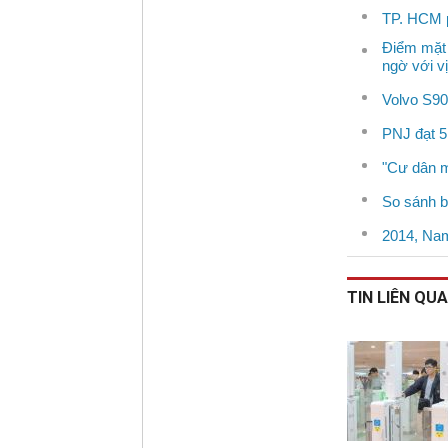
TP. HCM p
Điểm mặt 
ngờ với v
Volvo S90 
PNJ đạt 5
"Cư dân mạ
So sánh bộ
2014, Nam
TIN LIÊN QU