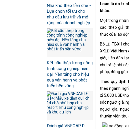
Loan là do trì
Nhà kho thép tiền chế -
khác.
Lựa chọn tối ưu cho
nhu cầu lưu trữ và mở
Một trong những
rộng của doanh nghiệp
cao, theo giải t
thức của lao độ
Bộ LĐ-TBXH cho 
XKLĐ Việt Nam đ
giới, tiền đào t
Kết cấu thép trong công
chi trả lệ phí c
trình công nghiệp hiện
pháp, đóng góp 
đại: Nền tảng cho hiệu
quả vận hành và phát
Theo quy định t
triển bền vững
theo ngành nghề
xỉ 5.000 USD/hợ
sóc người già, 
người già, ngư
thuyền viên tàu
Đánh giá VNECAR D-