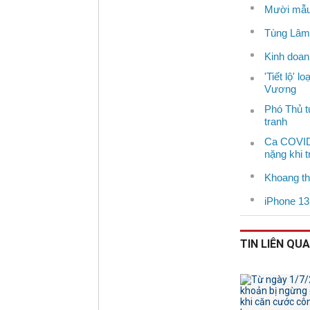
Mười mẫu 
Tùng Lâm 
Kinh doan
'Tiết lộ' 
Vương
Phó Thủ t
tranh
Ca COVID-
nặng khi t
Khoang th
iPhone 13 
TIN LIÊN QU