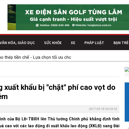
VĂN HÓA, GIÁO DỤC
SỨC KHỎE
XE
PHÁP LUẬT
BẠN TRẺ
ép tiền chế - Lựa chọn tối ưu cho nhu cầu lưu trữ và mở rộng của d
 xuất khẩu bị "chặt" phí cao vọt do
kém
2017-03-18 03:03:42
rình của Bộ LĐ-TBXH lên Thủ tướng Chính phủ khẳng định tình
quá cao với các lao động đi xuất khẩu lao động (XKLĐ) sang Đài