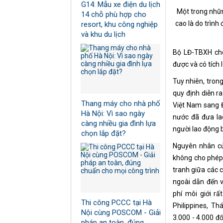
G14: Mẫu xe điện du lịch
Một trong nhữn
14 chỗ phù hợp cho
cao là do trình
resort, khu công nghiệp
và khu du lịch
Bộ LĐ-TBXH cho
được và có tích
Tuy nhiên, tron
quy định diễn r
Thang máy cho nhà phố
Việt Nam sang Đ
Hà Nội: Vì sao ngày
nước đã đưa la
càng nhiều gia đình lựa
người lao động 
chọn lắp đặt?
Nguyên nhân củ
không cho phép 
tranh giữa các 
ngoài dẫn đến v
phí môi giới rấ
Thi công PCCC tại Hà
Philippines, Th
Nội cùng POSCOM - Giải
3.000 - 4.000 đố
pháp an toàn, đúng