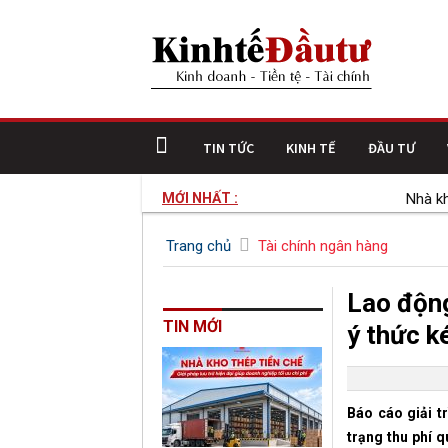
TIN TỨC
KINH TẾ
ĐẦU TƯ
MỚI NHẤT :
Nhà kho th
Trang chủ
Tài chính ngân hàng
Lao động
TIN MỚI
ý thức 
Báo cáo giải t
trạng thu phí 