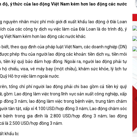
nh độ, ý thức của lao động Việt Nam kém hơn lao động các nước
 nguyên nhân mức phí môi giới đi xuất khẩu lao động ở Đài Loan
hích của các công ty dịch vụ việc làm của Đài Loan là do trình độ, ý
ng Việt Nam kém hơn lao động các nước khác.
biết, theo quy định của pháp luật Việt Nam, các doanh nghiệp (DN)
ược phép thu của người lao động các khoản: tiền dịch vụ, tiền môi
ạo, tiền ký quỹ bảo đảm hợp đồng. Ngoài ra, người lao động phải tự
ấp hộ chiếu, visa, vé máy bay (một chiều), khám sức khỏe, lý lịch tư
Quỹ Hỗ trợ việc làm ngoài nước.
rên, tổng chí phí người lao động phải chi bao gồm cả tiền ký quỹ
, gồm: Lao động làm việc trong lĩnh vực sản xuất công nghiệp, xấp
p đồng 3 năm; lao động làm việc trong bệnh viện, trung tâm chăm
người tàn tật, xấp xỉ 4.100 USD/hợp đồng 3 năm; Lao động chăm sóc
ời bệnh trong gia đình là 2.800 USD/hợp đồng 3 năm; lao động
 cá là 2.500 USD/hợp đồng 3 năm.