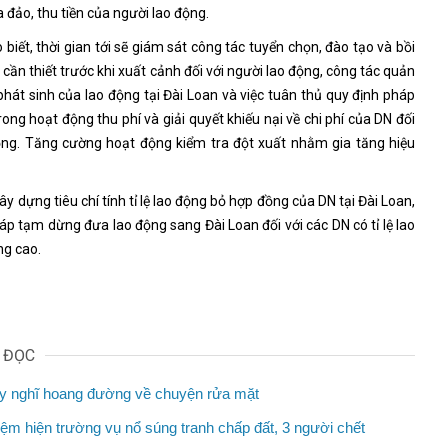
ừa đảo, thu tiền của người lao động.
iết, thời gian tới sẽ giám sát công tác tuyển chọn, đào tạo và bồi
cần thiết trước khi xuất cảnh đối với người lao động, công tác quản
 phát sinh của lao động tại Đài Loan và việc tuân thủ quy định pháp
rong hoạt động thu phí và giải quyết khiếu nại về chi phí của DN đối
ộng. Tăng cường hoạt động kiểm tra đột xuất nhằm gia tăng hiệu
xây dựng tiêu chí tính tỉ lệ lao động bỏ hợp đồng của DN tại Đài Loan,
áp tạm dừng đưa lao động sang Đài Loan đối với các DN có tỉ lệ lao
ng cao.
N ĐỌC
y nghĩ hoang đường về chuyện rửa mặt
ệm hiện trường vụ nổ súng tranh chấp đất, 3 người chết