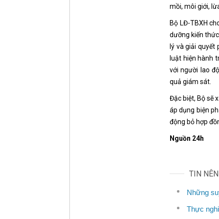
mồi, môi giới, l
Bộ LĐ-TBXH cho b
dưỡng kiến thức 
lý và giải quyết
luật hiện hành t
với người lao đ
quả giám sát.
Đặc biệt, Bộ sẽ 
áp dụng biện ph
động bỏ hợp đồ
Nguồn 24h
TIN NÊ
Những su
Thực nghi