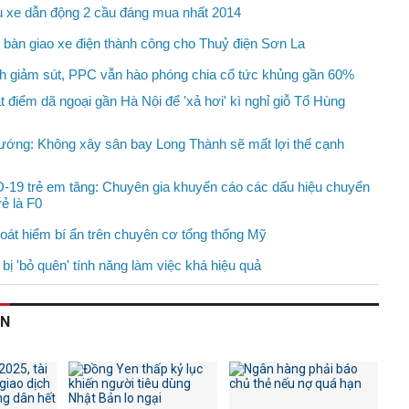
xe dẫn động 2 cầu đáng mua nhất 2014
bàn giao xe điện thành công cho Thuỷ điện Sơn La
h giảm sút, PPC vẫn hào phóng chia cổ tức khủng gần 60%
loạt điểm dã ngoại gần Hà Nội để 'xả hơi' kì nghỉ giỗ Tổ Hùng
ướng: Không xây sân bay Long Thành sẽ mất lợi thế cạnh
19 trẻ em tăng: Chuyên gia khuyến cáo các dấu hiệu chuyển
rẻ là F0
oát hiểm bí ẩn trên chuyên cơ tổng thống Mỹ
bị 'bỏ quên' tính năng làm việc khá hiệu quả
AN