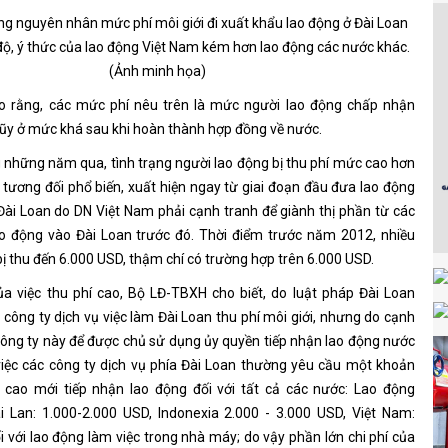
g nguyên nhân mức phí môi giới đi xuất khẩu lao động ở Đài Loan
 độ, ý thức của lao động Việt Nam kém hơn lao động các nước khác.
(Ảnh minh họa)
 rằng, các mức phí nêu trên là mức người lao động chấp nhận
 lũy ở mức khá sau khi hoàn thành hợp đồng về nước.
g những năm qua, tình trạng người lao động bị thu phí mức cao hơn
a tương đối phổ biến, xuất hiện ngay từ giai đoạn đầu đưa lao động
ài Loan do DN Việt Nam phải cạnh tranh để giành thị phần từ các
o động vào Đài Loan trước đó. Thời điểm trước năm 2012, nhiều
bị thu đến 6.000 USD, thậm chí có trường hợp trên 6.000 USD.
a việc thu phí cao, Bộ LĐ-TBXH cho biết, do luật pháp Đài Loan
công ty dịch vụ việc làm Đài Loan thu phí môi giới, nhưng do cạnh
công ty này để được chủ sử dụng ủy quyền tiếp nhận lao động nước
iệc các công ty dịch vụ phía Đài Loan thường yêu cầu một khoản
t cao mới tiếp nhận lao động đối với tất cả các nước: Lao động
ái Lan: 1.000-2.000 USD, Indonexia 2.000 - 3.000 USD, Việt Nam:
i với lao động làm việc trong nhà máy; do vậy phần lớn chi phí của