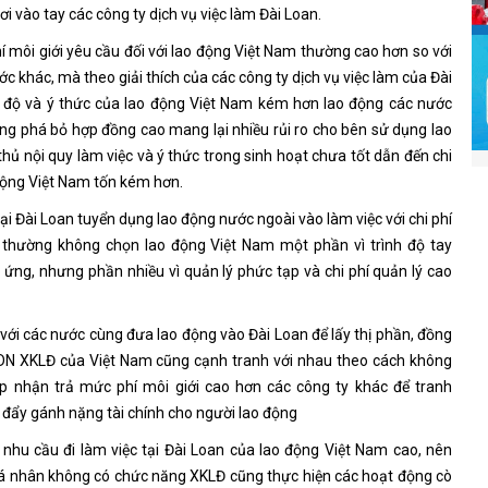
ơi vào tay các công ty dịch vụ việc làm Đài Loan.
í môi giới yêu cầu đối với lao động Việt Nam thường cao hơn so với
c khác, mà theo giải thích của các công ty dịch vụ việc làm của Đài
h độ và ý thức của lao động Việt Nam kém hơn lao động các nước
động phá bỏ hợp đồng cao mang lại nhiều rủi ro cho bên sử dụng lao
thủ nội quy làm việc và ý thức trong sinh hoạt chưa tốt dẫn đến chi
 động Việt Nam tốn kém hơn.
i Đài Loan tuyển dụng lao động nước ngoài vào làm việc với chi phí
 thường không chọn lao động Việt Nam một phần vì trình độ tay
ứng, nhưng phần nhiều vì quản lý phức tạp và chi phí quản lý cao
 với các nước cùng đưa lao động vào Đài Loan để lấy thị phần, đồng
 DN XKLĐ của Việt Nam cũng cạnh tranh với nhau theo cách không
p nhận trả mức phí môi giới cao hơn các công ty khác để tranh
 đẩy gánh nặng tài chính cho người lao động
 nhu cầu đi làm việc tại Đài Loan của lao động Việt Nam cao, nên
cá nhân không có chức năng XKLĐ cũng thực hiện các hoạt động cò