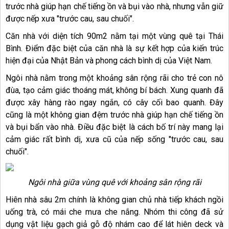
trước nhà giúp hạn chế tiếng ồn và bụi vào nhà, nhưng vẫn giữ
được nếp xưa "trước cau, sau chuối".
Căn nhà với diện tích 90m2 nằm tại một vùng quê tại Thái
Bình. Điểm đặc biệt của căn nhà là sự kết hợp của kiến trúc
hiện đại của Nhật Bản và phong cách bình dị của Việt Nam.
Ngôi nhà nằm trong một khoảng sân rộng rãi cho trẻ con nô
đùa, tạo cảm giác thoáng mát, không bí bách. Xung quanh đã
được xây hàng rào ngay ngắn, có cây cối bao quanh. Đây
cũng là một không gian đệm trước nhà giúp hạn chế tiếng ồn
và bụi bẩn vào nhà. Điều đặc biệt là cách bố trí này mang lại
cảm giác rất bình dị, xưa cũ của nếp sống "trước cau, sau
chuối".
Ngôi nhà giữa vùng quê với khoảng sân rộng rãi
Hiên nhà sâu 2m chính là không gian chủ nhà tiếp khách ngồi
uống trà, có mái che mưa che nắng. Nhóm thi công đã sử
dụng vật liệu gạch giả gỗ độ nhám cao để lát hiên deck và