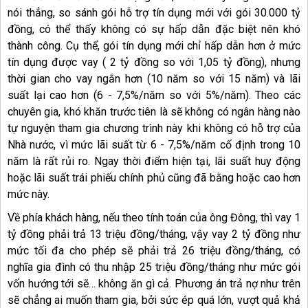
nói thẳng, so sánh gói hỗ trợ tín dụng mới với gói 30.000 tỷ
đồng, có thể thấy không có sự hấp dẫn đặc biệt nên khó
thành công. Cụ thể, gói tín dụng mới chỉ hấp dẫn hơn ở mức
tín dụng được vay ( 2 tỷ đồng so với 1,05 tỷ đồng), nhưng
thời gian cho vay ngắn hơn (10 năm so với 15 năm) và lãi
suất lại cao hơn (6 - 7,5%/năm so với 5%/năm). Theo các
chuyên gia, khó khăn trước tiên là sẽ không có ngân hàng nào
tự nguyện tham gia chương trình này khi không có hỗ trợ của
Nhà nước, vì mức lãi suất từ 6 - 7,5%/năm cố định trong 10
năm là rất rủi ro. Ngay thời điểm hiện tại, lãi suất huy động
hoặc lãi suất trái phiếu chính phủ cũng đã bằng hoặc cao hơn
mức này.
Về phía khách hàng, nếu theo tính toán của ông Đông, thì vay 1
tỷ đồng phải trả 13 triệu đồng/tháng, vậy vay 2 tỷ đồng như
mức tối đa cho phép sẽ phải trả 26 triệu đồng/tháng, có
nghĩa gia đình có thu nhập 25 triệu đồng/tháng như mức gói
vốn hướng tới sẽ… không ăn gì cả. Phương án trả nợ như trên
sẽ chẳng ai muốn tham gia, bởi sức ép quá lớn, vượt quả khả