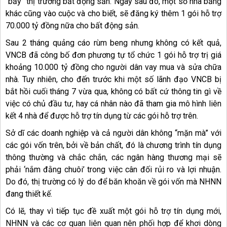
“bẩy” thị trường bất động sản. Ngay sau đó, một số nhà băng
khác cũng vào cuộc và cho biết, sẽ đăng ký thêm 1 gói hỗ trợ
70.000 tỷ đồng nữa cho bất động sản.
Sau 2 tháng quảng cáo rùm beng nhưng không có kết quả,
VNCB đã công bố đơn phương tự tổ chức 1 gói hỗ trợ trị giá
khoảng 10.000 tỷ đồng cho người dân vay mua và sửa chữa
nhà. Tuy nhiên, cho đến trước khi một số lãnh đạo VNCB bị
bắt hồi cuối tháng 7 vừa qua, không có bất cứ thông tin gì về
việc có chủ đầu tư, hay cá nhân nào đã tham gia mô hình liên
kết 4 nhà để được hỗ trợ tín dụng từ các gói hỗ trợ trên.
Sở dĩ các doanh nghiệp và cả người dân không “mặn mà” với
các gói vốn trên, bởi về bản chất, đó là chương trình tín dụng
thông thường và chắc chắn, các ngân hàng thương mại sẽ
phải ‘nắm đằng chuôi’ trong việc cân đối rủi ro và lợi nhuận.
Do đó, thị trường có lý do để băn khoăn về gói vốn mà NHNN
đang thiết kế.
Có lẽ, thay vì tiếp tục đề xuất một gói hỗ trợ tín dụng mới,
NHNN và các cơ quan liên quan nên phối hợp để khơi dòng