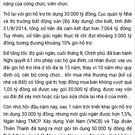
năng của công chức, viên chức.
Trở lại với gói hỗ trợ tín dụng 30.000 tỷ đồng, Cục quản lý Nhà
và thị trường bất động sản (Bộ Xây dựng) cho biết, tính đến
31/8/2014, tổng số tiền đã cam kết đạt hơn 7.064 tỷ đồng.
Tuy nhiên, số tiền giải ngân thực tế chỉ đạt khoảng 3.000 tỷ
đồng, tương đương khoảng 10% gói hỗ trợ.
Để tăng tốc độ giải ngân, cuối tháng 8, Chính phủ đã ban hành
Nghị quyết 61 cho phép các hộ gia đình, cá nhân được vay ưu
đãi gói hỗ trợ nhà ở tối đa là 15 năm, thay vì 10 năm như quy
định cũ; cán bộ công chức… khi mua nhà thương mại (kể cả
nhà và đất) có tổng giá trị hợp đồng mua bán không vượt quá
1,05 tỷ đồng sẽ được vay gói 30.000 tỷ đồng; được vay vốn
ưu đãi để xây mới hoặc cải tạo sửa chữa lại nhà ở của mình…
Còn nhớ, hồi đầu năm nay, sau 1 năm trời triển khai gói hỗ trợ
tín dụng 30.000 tỷ đồng, nhưng mới giải ngân được hơn 1,5%,
Ngân hàng TMCP Xây dựng Việt Nam (VNCB) và Tập đoàn
Thiên Thanh đã tung ra một gói tín dụng 50.000 tỷ đồng để