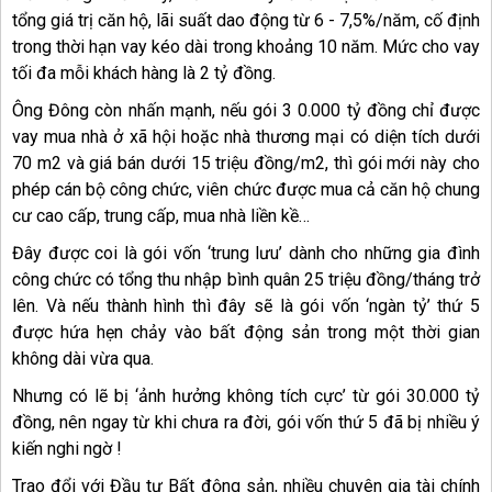
tổng giá trị căn hộ, lãi suất dao động từ 6 - 7,5%/năm, cố định
trong thời hạn vay kéo dài trong khoảng 10 năm. Mức cho vay
tối đa mỗi khách hàng là 2 tỷ đồng.
Ông Đông còn nhấn mạnh, nếu gói 3 0.000 tỷ đồng chỉ được
vay mua nhà ở xã hội hoặc nhà thương mại có diện tích dưới
70 m2 và giá bán dưới 15 triệu đồng/m2, thì gói mới này cho
phép cán bộ công chức, viên chức được mua cả căn hộ chung
cư cao cấp, trung cấp, mua nhà liền kề…
Đây được coi là gói vốn ‘trung lưu’ dành cho những gia đình
công chức có tổng thu nhập bình quân 25 triệu đồng/tháng trở
lên. Và nếu thành hình thì đây sẽ là gói vốn ‘ngàn tỷ’ thứ 5
được hứa hẹn chảy vào bất động sản trong một thời gian
không dài vừa qua.
Nhưng có lẽ bị ‘ảnh hưởng không tích cực’ từ gói 30.000 tỷ
đồng, nên ngay từ khi chưa ra đời, gói vốn thứ 5 đã bị nhiều ý
kiến nghi ngờ !
Trao đổi với Đầu tư Bất động sản, nhiều chuyên gia tài chính