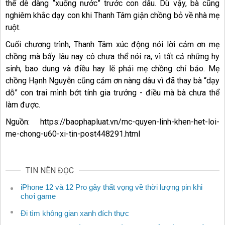
thể dễ dàng “xuống nước” trước con dâu. Dù vậy, bà cũng
nghiêm khắc dạy con khi Thanh Tâm giận chồng bỏ về nhà mẹ
ruột.
Cuối chương trình, Thanh Tâm xúc động nói lời cảm ơn mẹ
chồng mà bấy lâu nay cô chưa thể nói ra, vì tất cả những hy
sinh, bao dung và điều hay lẽ phải mẹ chồng chỉ bảo. Mẹ
chồng Hạnh Nguyễn cũng cảm ơn nàng dâu vì đã thay bà “dạy
dỗ” con trai mình bớt tính gia trưởng - điều mà bà chưa thể
làm được.
Nguồn: https://baophapluat.vn/mc-quyen-linh-khen-het-loi-
me-chong-u60-xi-tin-post448291.html
TIN NÊN ĐỌC
iPhone 12 và 12 Pro gây thất vọng về thời lượng pin khi
chơi game
Đi tìm không gian xanh đích thực