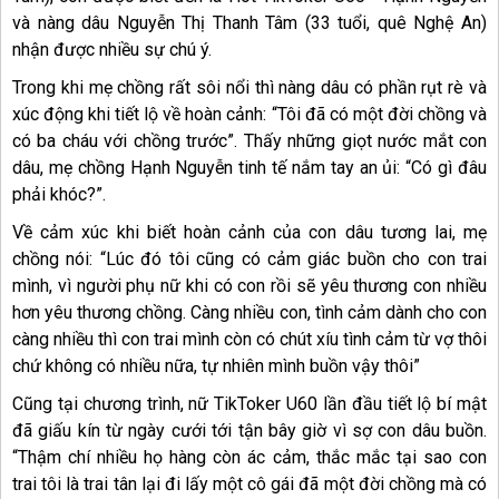
và nàng dâu Nguyễn Thị Thanh Tâm (33 tuổi, quê Nghệ An)
nhận được nhiều sự chú ý.
Trong khi mẹ chồng rất sôi nổi thì nàng dâu có phần rụt rè và
xúc động khi tiết lộ về hoàn cảnh: “Tôi đã có một đời chồng và
có ba cháu với chồng trước”. Thấy những giọt nước mắt con
dâu, mẹ chồng Hạnh Nguyễn tinh tế nắm tay an ủi: “Có gì đâu
phải khóc?”.
Về cảm xúc khi biết hoàn cảnh của con dâu tương lai, mẹ
chồng nói: “Lúc đó tôi cũng có cảm giác buồn cho con trai
mình, vì người phụ nữ khi có con rồi sẽ yêu thương con nhiều
hơn yêu thương chồng. Càng nhiều con, tình cảm dành cho con
càng nhiều thì con trai mình còn có chút xíu tình cảm từ vợ thôi
chứ không có nhiều nữa, tự nhiên mình buồn vậy thôi”
Cũng tại chương trình, nữ TikToker U60 lần đầu tiết lộ bí mật
đã giấu kín từ ngày cưới tới tận bây giờ vì sợ con dâu buồn.
“Thậm chí nhiều họ hàng còn ác cảm, thắc mắc tại sao con
trai tôi là trai tân lại đi lấy một cô gái đã một đời chồng mà có