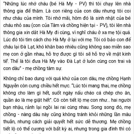
“Những lúc nhớ cháu (bé Hà My - PV) thì tôi chạy lên nhà
thông gia để thăm. Là con riêng của con dâu nhưng tôi coi
như cháu của mình. Tôi nhớ mãi, hôm đó là sinh nhật của bé
cháu nhỏ sau (con của Tâm và chồng hiện tại - PV), tôi lên nhà
thông gia xin dắt Hà My đi cùng, vì nghĩ cháu ở xa mẹ tội quá.
Lúc đó tôi tìm cách cho Hà My ở lại với mẹ. Tôi có bảo con để
cháu lại Đà Lạt, khó khăn bao nhiêu cũng không sao miễn sao
mẹ con ở gần nhau, hỗ trợ được gì tôi sẽ hỗ trợ về mặt kinh
tế’. Thế là tôi đưa Hà My vào Đà Lạt ở luôn cùng con trai và
con dâu” - mẹ chồng tâm sự.
Không chỉ bao dung với quá khứ của con dâu, mẹ chồng Hạnh
Nguyễn còn cưng chiều hết mực. “Lúc tôi mang thai, mẹ chồng
không cho làm gì hết, suốt ngày nấu cháo cá chép cho ăn,
quần áo là mẹ giặt hết”. Cô còn tiết lộ mẹ con như… hai người
bạn nhậu, rảnh lại ngồi lai rai cùng nhau. Song song đó, mẹ
chồng - nàng dâu này cũng không tránh khỏi những lần mâu
thuẫn, nhưng cách giải quyết hết sức dễ thương. Mẹ chồng
tiết lộ có thể cương với bất kỳ ai, nhưng trong gia đình thì có