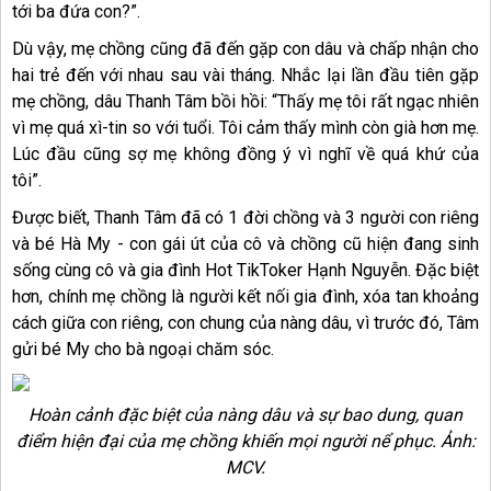
tới ba đứa con?”.
Dù vậy, mẹ chồng cũng đã đến gặp con dâu và chấp nhận cho
hai trẻ đến với nhau sau vài tháng. Nhắc lại lần đầu tiên gặp
mẹ chồng, dâu Thanh Tâm bồi hồi: “Thấy mẹ tôi rất ngạc nhiên
vì mẹ quá xì-tin so với tuổi. Tôi cảm thấy mình còn già hơn mẹ.
Lúc đầu cũng sợ mẹ không đồng ý vì nghĩ về quá khứ của
tôi”.
Được biết, Thanh Tâm đã có 1 đời chồng và 3 người con riêng
và bé Hà My - con gái út của cô và chồng cũ hiện đang sinh
sống cùng cô và gia đình Hot TikToker Hạnh Nguyễn. Đặc biệt
hơn, chính mẹ chồng là người kết nối gia đình, xóa tan khoảng
cách giữa con riêng, con chung của nàng dâu, vì trước đó, Tâm
gửi bé My cho bà ngoại chăm sóc.
Hoàn cảnh đặc biệt của nàng dâu và sự bao dung, quan
điểm hiện đại của mẹ chồng khiến mọi người nể phục. Ảnh:
MCV.