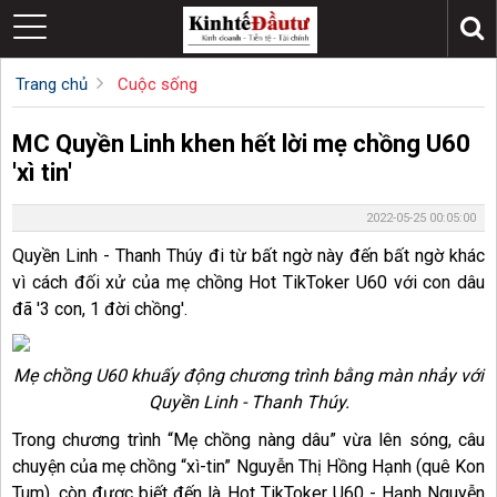
Trang chủ
Cuộc sống
MC Quyền Linh khen hết lời mẹ chồng U60
'xì tin'
2022-05-25 00:05:00
Quyền Linh - Thanh Thúy đi từ bất ngờ này đến bất ngờ khác
vì cách đối xử của mẹ chồng Hot TikToker U60 với con dâu
đã '3 con, 1 đời chồng'.
Mẹ chồng U60 khuấy động chương trình bằng màn nhảy với
Quyền Linh - Thanh Thúy.
Trong chương trình “Mẹ chồng nàng dâu” vừa lên sóng, câu
chuyện của mẹ chồng “xì-tin” Nguyễn Thị Hồng Hạnh (quê Kon
Tum), còn được biết đến là Hot TikToker U60 - Hạnh Nguyễn