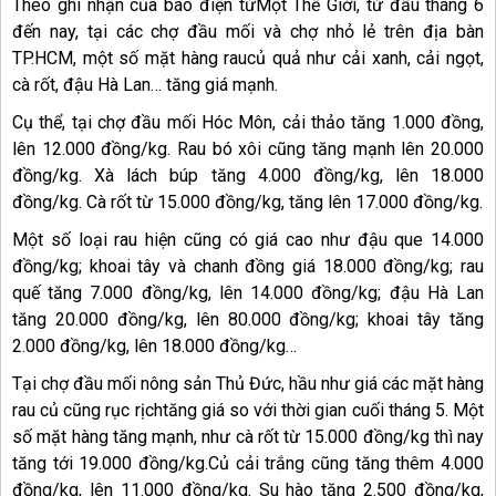
Theo ghi nhận của báo điện tửMột Thế Giới, từ đầu tháng 6
đến nay, tại các chợ đầu mối và chợ nhỏ lẻ trên địa bàn
TP.HCM, một số mặt hàng raucủ quả như cải xanh, cải ngọt,
cà rốt, đậu Hà Lan… tăng giá mạnh.
Cụ thể, tại chợ đầu mối Hóc Môn, cải thảo tăng 1.000 đồng,
lên 12.000 đồng/kg. Rau bó xôi cũng tăng mạnh lên 20.000
đồng/kg. Xà lách búp tăng 4.000 đồng/kg, lên 18.000
đồng/kg. Cà rốt từ 15.000 đồng/kg, tăng lên 17.000 đồng/kg.
Một số loại rau hiện cũng có giá cao như đậu que 14.000
đồng/kg; khoai tây và chanh đồng giá 18.000 đồng/kg; rau
quế tăng 7.000 đồng/kg, lên 14.000 đồng/kg; đậu Hà Lan
tăng 20.000 đồng/kg, lên 80.000 đồng/kg; khoai tây tăng
2.000 đồng/kg, lên 18.000 đồng/kg…
Tại chợ đầu mối nông sản Thủ Đức, hầu như giá các mặt hàng
rau củ cũng rục rịchtăng giá so với thời gian cuối tháng 5. Một
số mặt hàng tăng mạnh, như cà rốt từ 15.000 đồng/kg thì nay
tăng tới 19.000 đồng/kg.Củ cải trắng cũng tăng thêm 4.000
đồng/kg, lên 11.000 đồng/kg. Su hào tăng 2.500 đồng/kg,