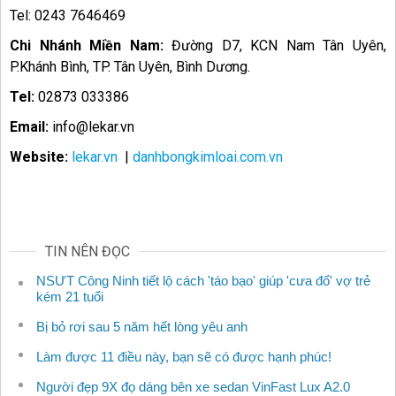
Tel: 0243 7646469
Chi Nhánh Miền Nam:
Đường D7, KCN Nam Tân Uyên,
P.Khánh Bình, TP. Tân Uyên, Bình Dương.
Tel:
02873 033386
Email:
info@lekar.vn
Website:
lekar.vn
|
danhbongkimloai.com.vn
TIN NÊN ĐỌC
NSƯT Công Ninh tiết lộ cách 'táo bạo' giúp 'cưa đổ' vợ trẻ
kém 21 tuổi
Bị bỏ rơi sau 5 năm hết lòng yêu anh
Làm được 11 điều này, bạn sẽ có được hạnh phúc!
Người đẹp 9X đọ dáng bên xe sedan VinFast Lux A2.0