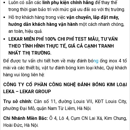
Luôn có sẵn các
linh phụ kiện chính hãng
để thay thế
trong thời gian bảo trì với mức giá ưu đãi so với thị trường.
Hỗ trợ khách hàng trong việc
vận chuyển, lắp đặt máy,
hướng dẫn khách hàng vận hành
một cách nhanh chóng,
an toàn, hiệu quả.
LEKAR MIỄN PHÍ 100% CHI PHÍ TEST MẪU, TƯ VẤN
THEO TÌNH HÌNH THỰC TẾ, GIÁ CẢ CẠNH TRANH
NHẤT THỊ TRƯỜNG.
Để được tư vấn chi tiết hơn về máy đánh bó
ng
ống inox 4 tổ
mài và các thiết bị, vật tư đánh bóng kim loại khác, Quý khách
hàng vui lòng liên hệ:
CÔNG TY CỔ PHẦN CÔNG NGHỆ ĐÁNH BÓNG KIM LOẠI
LEKA – LEKAR GROUP
Trụ sở chính:
Căn số 11, đường Louis VII, KĐT Louis City,
phường Đại Mỗ, quận Nam Từ Liêm, Hà Nội.
Chi Nhánh Miền Bắc:
Ô 4, Lô 4, Cụm CN Lai Xá, Kim Chung,
Hoài Đức, Hà Nội.