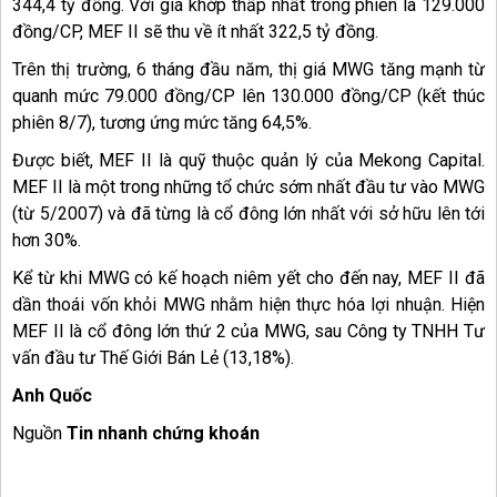
344,4 tỷ đồng. Với giá khớp thấp nhất trong phiên là 129.000
đồng/CP, MEF II sẽ thu về ít nhất 322,5 tỷ đồng.
Trên thị trường, 6 tháng đầu năm, thị giá MWG tăng mạnh từ
quanh mức 79.000 đồng/CP lên 130.000 đồng/CP (kết thúc
phiên 8/7), tương ứng mức tăng 64,5%.
Được biết, MEF II là quỹ thuộc quản lý của Mekong Capital.
MEF II là một trong những tổ chức sớm nhất đầu tư vào MWG
(từ 5/2007) và đã từng là cổ đông lớn nhất với sở hữu lên tới
hơn 30%.
Kể từ khi MWG có kế hoạch niêm yết cho đến nay, MEF II đã
dần thoái vốn khỏi MWG nhằm hiện thực hóa lợi nhuận. Hiện
MEF II là cổ đông lớn thứ 2 của MWG, sau Công ty TNHH Tư
vấn đầu tư Thế Giới Bán Lẻ (13,18%).
Anh Quốc
Nguồn
Tin nhanh chứng khoán