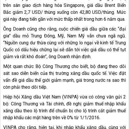
trên sàn giao dịch hàng hóa Singapore, giá dầu Brent Biển
Bắc giảm 2,7 USD/ thùng xuống còn 42,80 USD/thùng. Mức
giá này đang tiến gần với mức thấp nhất trong hơn 6 năm qua.
Ông Doanh cũng cho rằng, cuộc chiến giá dầu giữa các “đại
gia” dầu mỏ Trung Đông, Mỹ, Nam Mỹ vẫn chưa ngã ngũ.
“Nguồn cung dư thừa cùng với những lo ngại về kinh tế Trung
Quốc có dấu hiệu chững lại sẽ dẫn tới việc giá dầu có thể tụt
giảm và rất khó đoán”, ông Doanh nhận định.
Một quan chức Bộ Công Thương cho biết, bộ đang theo dõi
sát sao diễn biến của thị trường xăng dầu quốc tế. Việc đặt
vấn đề giá dầu thế giới giảm mạnh, giá trong nước ra sao thì
còn phải theo dõi tiếp.
Hiệp hội Xăng dầu Việt Nam (VINPA) vừa có công văn gửi 2
bộ: Công Thương và Tài chính, đề nghị giảm thuế nhập khẩu
xăng dầu theo lộ trình để chuẩn bị cho lộ trình cắt giảm thuế
nhập khẩu các mặt hàng trên về 0% từ 1/1/2016.
VINPA cho rằng, hiện tại, khi nhập khẩu xăng dầu, cùng với