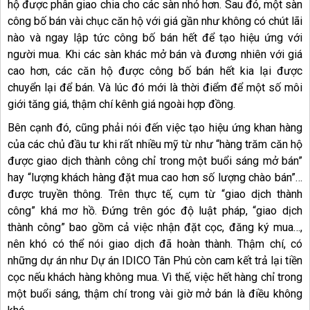
hộ được phân giao chia cho các sàn nhỏ hơn. Sau đó, một sàn
công bố bán vài chục căn hộ với giá gần như không có chút lãi
nào và ngay lập tức công bố bán hết để tạo hiệu ứng với
người mua. Khi các sàn khác mở bán và đương nhiên với giá
cao hơn, các căn hộ được công bố bán hết kia lại được
chuyển lại để bán. Và lúc đó mới là thời điểm để một số môi
giới tăng giá, thậm chí kênh giá ngoài hợp đồng.
Bên cạnh đó, cũng phải nói đến việc tạo hiệu ứng khan hàng
của các chủ đầu tư khi rất nhiều mỹ từ như “hàng trăm căn hộ
được giao dịch thành công chỉ trong một buổi sáng mở bán”
hay “lượng khách hàng đặt mua cao hơn số lượng chào bán”…
được truyền thông. Trên thực tế, cụm từ “giao dịch thành
công” khá mơ hồ. Đứng trên góc độ luật pháp, “giao dịch
thành công” bao gồm cả việc nhận đặt cọc, đăng ký mua…,
nên khó có thể nói giao dịch đã hoàn thành. Thậm chí, có
những dự án như Dự án IDICO Tân Phú còn cam kết trả lại tiền
cọc nếu khách hàng không mua. Vì thế, việc hết hàng chỉ trong
một buổi sáng, thậm chí trong vài giờ mở bán là điều không