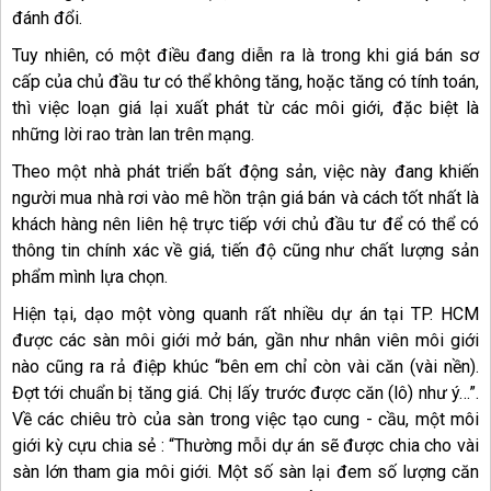
đánh đổi.
Tuy nhiên, có một điều đang diễn ra là trong khi giá bán sơ
cấp của chủ đầu tư có thể không tăng, hoặc tăng có tính toán,
thì việc loạn giá lại xuất phát từ các môi giới, đặc biệt là
những lời rao tràn lan trên mạng.
Theo một nhà phát triển bất động sản, việc này đang khiến
người mua nhà rơi vào mê hồn trận giá bán và cách tốt nhất là
khách hàng nên liên hệ trực tiếp với chủ đầu tư để có thể có
thông tin chính xác về giá, tiến độ cũng như chất lượng sản
phẩm mình lựa chọn.
Hiện tại, dạo một vòng quanh rất nhiều dự án tại TP. HCM
được các sàn môi giới mở bán, gần như nhân viên môi giới
nào cũng ra rả điệp khúc “bên em chỉ còn vài căn (vài nền).
Đợt tới chuẩn bị tăng giá. Chị lấy trước được căn (lô) như ý…”.
Về các chiêu trò của sàn trong việc tạo cung - cầu, một môi
giới kỳ cựu chia sẻ : “Thường mỗi dự án sẽ được chia cho vài
sàn lớn tham gia môi giới. Một số sàn lại đem số lượng căn