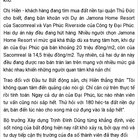
khó.
Chị Hiền - khách hàng đang tìm mua đất nền tại quận Thủ Đức
cho biết, đang băn khoăn với Dự án Jamona Home Resort
của Sacomreal và Vạn Phúc Riverside của Công ty Đại Phúc.
Hai dự án này đều đang hút hàng. Nhiều người chọn Jamona
Home Resort vì mức giá khá thấp dù xa trung tâm hơn, khi dự
án của Đại Phúc giá bán khoảng 20 triệu đồng/m2, còn của
Sacomreal là 14,5 triệu đồng/m2. Tuy nhiên, cả hai dự án này
đều đang được rao bán tràn lan trên mạng với nhiều mức giá
khác nhau khiến những người quan tâm khá nản chí.
Trao đổi với Đầu tư Bất động sản, chị Hiền thẳng thắn: “Tôi
không quan tâm đến quảng cáo nói gì. Chỉ căn cứ trên thực tế
rồi tính toán. Ngay cả dự án của Đại Phúc, lúc nào nhân viên
tư vấn cũng nói sắp hết. Thử hỏi với 180 héc-ta đất nền dự
án, bán đến lúc nào cho xong mà cứ đụng vào là sắp hết”.
Bộ trưởng Xây dựng Trịnh Đình Dũng từng khẳng định, việc
sốt nóng của bất động hiện nay rất khó xảy ra, bởi quy mô và
tư duy tiếp cận thị trường của đa số thành viên đã thay đổi.