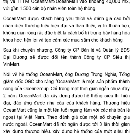
thị và TTTM OceanMart/OceanMall vào khoảng 40,000 m2,
với gần 1.500 cán bộ nhân viên toàn hệ thống.
OceanMart được khách hàng yêu thích và đánh giá cao bởi
nhận diện thương hiệu hiện đại và thân thiện, vị trí thuận tiện,
không gian rộng rãi, đặc biệt là cách bố trí trưng bày hàng hóa
khoa học, tiện lợi và tạo cảm xúc mua sắm cho khách hàng.
Sau khi chuyển nhượng, Công ty CP Bán lẻ và Quản lý BĐS
Đại Dương sẽ được đổi tên thành Công ty CP Siêu thị
VinMart.
Nói về hệ thống OceanMart, ông Dương Trọng Nghĩa, Tổng
giám đốc OGC cho rằng “OceanMart là một sản phẩm thành
công của OceanGroup. Chỉ trong một thời gian ngắn chưa đầy
2 năm, OceanMart đã xây dựng được hệ thống siêu thị hiện
đại, đáp ứng được nhu cầu của khách hàng. Thương hiệu
OceanMart cũng là một tên tuổi ngang tầm với các nhà bán lẻ
ngoại tại Việt Nam. Theo đánh giá của một số chuyên gia
nước ngoài, OceanMart đã rút ngắn được tới 3 lần thời gian
xây dựng thương hiệu, xây dựng hệ thống của một siêu thị