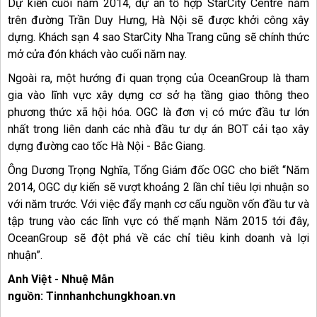
Dự kiến cuối năm 2014, dự án tổ hợp StarCity Centre nằm
trên đường Trần Duy Hưng, Hà Nội sẽ được khởi công xây
dựng. Khách sạn 4 sao StarCity Nha Trang cũng sẽ chính thức
mở cửa đón khách vào cuối năm nay.
Ngoài ra, một hướng đi quan trọng của OceanGroup là tham
gia vào lĩnh vực xây dựng cơ sở hạ tầng giao thông theo
phương thức xã hội hóa. OGC là đơn vị có mức đầu tư lớn
nhất trong liên danh các nhà đầu tư dự án BOT cải tạo xây
dựng đường cao tốc Hà Nội - Bắc Giang.
Ông Dương Trọng Nghĩa, Tổng Giám đốc OGC cho biết “Năm
2014, OGC dự kiến sẽ vượt khoảng 2 lần chỉ tiêu lợi nhuận so
với năm trước. Với việc đẩy mạnh cơ cấu nguồn vốn đầu tư và
tập trung vào các lĩnh vực có thế mạnh Năm 2015 tới đây,
OceanGroup sẽ đột phá về các chỉ tiêu kinh doanh và lợi
nhuận”.
Anh Việt - Nhuệ Mẫn
nguồn: Tinnhanhchungkhoan.vn