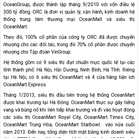
OceanGroup, được thành lập tháng 9/2010 với vốn điều lệ
300 tỷ đồng. ORC là đơn vị quản lý, vận hành, kinh doanh hệ
thống trung tâm thương mại OceanMall và siêu thị
OceanMart.
Theo đó, 100% cổ phần của công ty ORC đã được chuyển
nhượng cho các đối tác, trong đó 70% cổ phần được chuyển
nhượng cho Tập đoàn VinGroup.
Hệ thống gồm có 9 siêu thị đạt chuẩn mực quốc tế tại các
tỉnh thành phố: Hà Nội, Hải Dương, Ninh Bình, Hà Tĩnh. Riêng
tại Hà Nội, có 6 siêu thị OceanMart và 4 cửa hàng tiện ích
OceanMart Express.
Tháng 1/2013, siêu thị đầu tiên trong hệ thống OceanMart
được khai trương tại Hà Đông. OceanMart thực sự gây tiếng
vang và bùng nổ khi liên tiếp khai trương và đi vào hoạt động
các siêu thị OceanMart Royal City, OceanMart Times City,
OceanMart Trung Hòa, OceanMart Starbowl… vào nửa cuối
năm 2013. Đến nay, tổng diện tích mặt bằng kinh doanh siêu