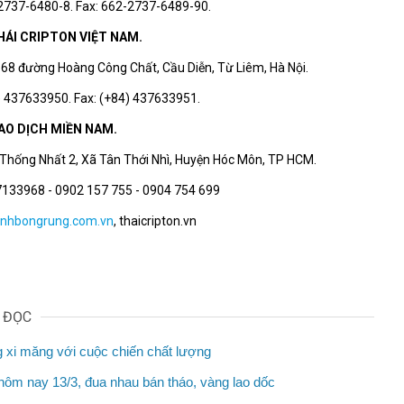
-2737-6480-8. Fax: 662-2737-6489-90.
HÁI CRIPTON VIỆT NAM.
ố 68 đường Hoàng Công Chất, Cầu Diễn, Từ Liêm, Hà Nội.
4) 437633950. Fax: (+84) 437633951.
AO DỊCH MIỀN NAM.
p Thống Nhất 2, Xã Tân Thới Nhì, Huyện Hóc Môn, TP HCM.
37133968 - 0902 157 755 - 0904 754 699
nhbongrung.com.vn
, thaicripton.vn
N ĐỌC
g xi măng với cuộc chiến chất lượng
hôm nay 13/3, đua nhau bán tháo, vàng lao dốc