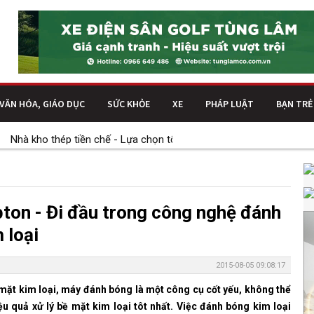
VĂN HÓA, GIÁO DỤC
SỨC KHỎE
XE
PHÁP LUẬT
BẠN TRẺ
hà kho thép tiền chế - Lựa chọn tối ưu cho nhu cầu lưu trữ và mở r
pton - Đi đầu trong công nghệ đánh
 loại
2015-08-05 09:08:17
 mặt kim loại, máy đánh bóng là một công cụ cốt yếu, không thể
ệu quả xử lý bề mặt kim loại tôt nhất. Việc đánh bóng kim loại