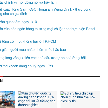
tài chính vi mô, dừng nói và hãy làm!
ết xuất Hồng Sâm KGC Hongsam Wang Drink - thức uống
g cho cả gia đình
cần quan tâm ngày 1/10
ốn của các ngân hàng thương mại và lộ trình thực hiện Basel
bê tông có 'một không hai' ở TP.HCM
m giá, người mua nhấp nhổm móc hầu bao
ng lòng vòng khiến các chủ đầu tư dự án nhà ở sợ hãi
hứng khoán đáng chú ý ngày 17/9
AN