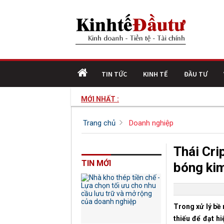
TIN TỨC
KINH TẾ
ĐẦU TƯ
MỚI NHẤT :
N
Trang chủ
Doanh nghiệp
Thái Cri
TIN MỚI
bóng kim
Trong xử lý bề
thiếu để đạt hi