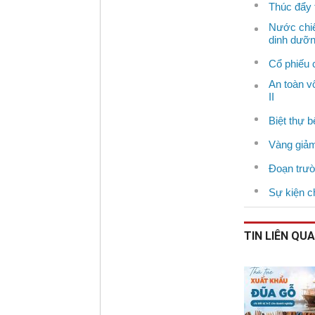
Thúc đẩy 
Nước chi
dinh dưỡn
Cổ phiếu 
An toàn v
II
Biệt thự 
Vàng giả
Đoạn trườ
Sự kiện c
TIN LIÊN QU