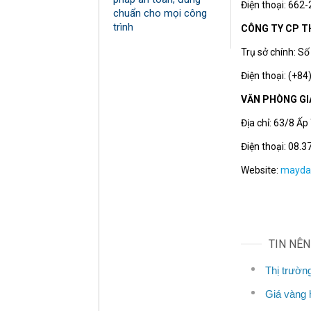
Điện thoại: 662
chuẩn cho mọi công
trình
CÔNG TY CP T
Trụ sở chính: S
Điện thoại: (+8
VĂN PHÒNG GI
Địa chỉ: 63/8 Ấ
Điện thoại: 08.
Website:
mayda
TIN NÊ
Thị trườn
Giá vàng 