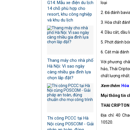
G14: Mẫu xe điện du lịch
loại
14 chỗ phù hợp cho
2. Đá đánh bavi
resort, khu công nghiệp
và khu du lịch
3. Hóa chất đánh
4. Dầu cắt, dầu
5. Phớt đánh bó
6. Cát mài đánh
Thang máy cho nhà phố
Với phương châm
Hà Nội: Vì sao ngày
hảo, Thái Cript
càng nhiều gia đình lựa
chất lượng nhất
chọn lắp đặt?
Xem thêm
:
Hóa 
Mọi thông tin ch
THAI CRIPTON 
Địa chỉ: 40 Ch
Thi công PCCC tại Hà
10520.
Nội cùng POSCOM - Giải
pháp an toàn, đúng