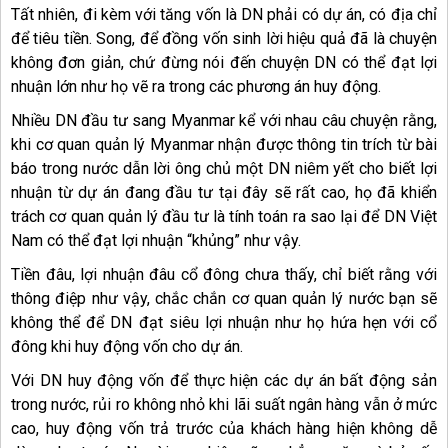
Tất nhiên, đi kèm với tăng vốn là DN phải có dự án, có địa chỉ
để tiêu tiền. Song, để đồng vốn sinh lời hiệu quả đã là chuyện
không đơn giản, chứ đừng nói đến chuyện DN có thể đạt lợi
nhuận lớn như họ vẽ ra trong các phương án huy động.
Nhiều DN đầu tư sang Myanmar kể với nhau câu chuyện rằng,
khi cơ quan quản lý Myanmar nhận được thông tin trích từ bài
báo trong nước dẫn lời ông chủ một DN niêm yết cho biết lợi
nhuận từ dự án đang đầu tư tại đây sẽ rất cao, họ đã khiển
trách cơ quan quản lý đầu tư là tính toán ra sao lại để DN Việt
Nam có thể đạt lợi nhuận “khủng” như vậy.
Tiền đâu, lợi nhuận đâu cổ đông chưa thấy, chỉ biết rằng với
thông điệp như vậy, chắc chắn cơ quan quản lý nước bạn sẽ
không thể để DN đạt siêu lợi nhuận như họ hứa hẹn với cổ
đông khi huy động vốn cho dự án.
Với DN huy động vốn để thực hiện các dự án bất động sản
trong nước, rủi ro không nhỏ khi lãi suất ngân hàng vẫn ở mức
cao, huy động vốn trả trước của khách hàng hiện không dễ