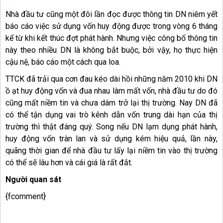
Nhà đầu tư cũng một đôi lần đọc được thông tin DN niêm yết
báo cáo việc sử dụng vốn huy động được trong vòng 6 tháng
kể từ khi kết thúc đợt phát hành. Nhưng việc công bố thông tin
này theo nhiều DN là không bắt buộc, bởi vậy, họ thực hiện
cậu nệ, báo cáo một cách qua loa.
TTCK đã trải qua cơn đau kéo dài hồi những năm 2010 khi DN
ồ ạt huy động vốn và đua nhau làm mất vốn, nhà đầu tư do đó
cũng mất niềm tin và chưa dám trở lại thị trường. Nay DN đã
có thể tận dụng vai trò kênh dẫn vốn trung dài hạn của thị
trường thì thật đáng quý. Song nếu DN lạm dụng phát hành,
huy động vốn tràn lan và sử dụng kém hiệu quả, lần này,
quãng thời gian để nhà đầu tư lấy lại niềm tin vào thị trường
có thể sẽ lâu hơn và cái giá là rất đắt.
Người quan sát
{fcomment}