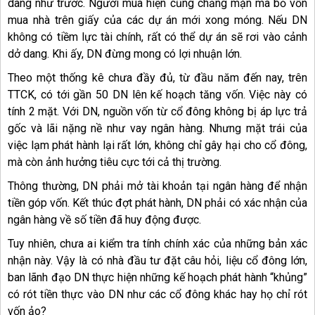
dàng như trước. Người mua hiện cũng chẳng mặn mà bỏ vốn
mua nhà trên giấy của các dự án mới xong móng. Nếu DN
không có tiềm lực tài chính, rất có thể dự án sẽ rơi vào cảnh
dở dang. Khi ấy, DN đừng mong có lợi nhuận lớn.
Theo một thống kê chưa đầy đủ, từ đầu năm đến nay, trên
TTCK, có tới gần 50 DN lên kế hoạch tăng vốn. Việc này có
tính 2 mặt. Với DN, nguồn vốn từ cổ đông không bị áp lực trả
gốc và lãi nặng nề như vay ngân hàng. Nhưng mặt trái của
việc lạm phát hành lại rất lớn, không chỉ gây hại cho cổ đông,
mà còn ảnh hưởng tiêu cực tới cả thị trường.
Thông thường, DN phải mở tài khoản tại ngân hàng để nhận
tiền góp vốn. Kết thúc đợt phát hành, DN phải có xác nhận của
ngân hàng về số tiền đã huy động được.
Tuy nhiên, chưa ai kiểm tra tính chính xác của những bản xác
nhận này. Vậy là có nhà đầu tư đặt câu hỏi, liệu cổ đông lớn,
ban lãnh đạo DN thực hiện những kế hoạch phát hành “khủng”
có rót tiền thực vào DN như các cổ đông khác hay họ chỉ rót
vốn ảo?