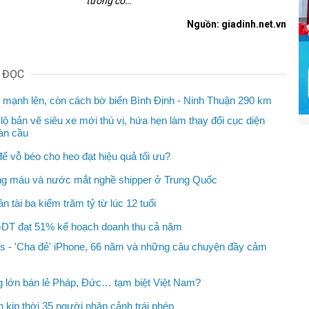
tường cổ…
Nguồn: giadinh.net.vn
N ĐỌC
 mạnh lên, còn cách bờ biển Bình Định - Ninh Thuận 290 km
 lộ bản vẽ siêu xe mới thú vị, hứa hẹn làm thay đổi cục diện
oàn cầu
ể vỗ béo cho heo đạt hiệu quả tối ưu?
g máu và nước mắt nghề shipper ở Trung Quốc
 tài ba kiếm trăm tỷ từ lúc 12 tuổi
GDT đạt 51% kế hoạch doanh thu cả năm
s - 'Cha đẻ' iPhone, 66 năm và những câu chuyện đầy cảm
g lớn bán lẻ Pháp, Đức… tạm biệt Việt Nam?
 kịp thời 35 người nhập cảnh trái phép