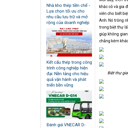
Nhà kho thép tiền chế -
khắc cô và gia 
Lựa chọn tối ưu cho
viên cho biết b
nhu cầu lưu trữ và mở
Anh. Nó trông n
rộng của doanh nghiệp
trong biệt thự 
giúp không gian
chẳng kém khác
Kết cấu thép trong công
trình công nghiệp hiện
Biệt thự gi
đại: Nền tảng cho hiệu
quả vận hành và phát
triển bền vững
Đánh giá VNECAR D-