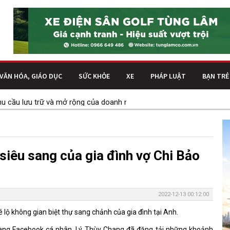
VĂN HÓA, GIÁO DỤC
SỨC KHỎE
XE
PHÁP LUẬT
BẠN TRẺ
u lưu trữ và mở rộng của doanh nghiệp
Kết cấu thép trong công 
 siêu sang của gia đình vợ Chi Bảo
2022-12-13 00:12:00
 lộ không gian biệt thự sang chảnh của gia đình tại Anh.
trang Facebook cá nhân, Lý Thùy Chang đã đăng tải những khoảnh