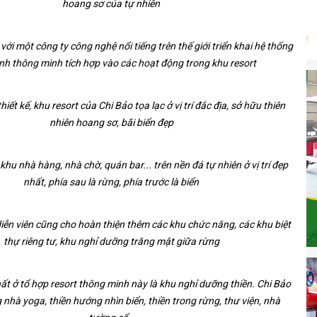
hoang sơ của tự nhiên
với một công ty công nghệ nổi tiếng trên thế giới triển khai hệ thống
nh thông minh tích hợp vào các hoạt động trong khu resort
iết kế, khu resort của Chi Bảo tọa lạc ở vị trí đắc địa, sở hữu thiên
nhiên hoang sơ, bãi biển đẹp
u nhà hàng, nhà chờ, quán bar... trên nền đá tự nhiên ở vị trí đẹp
nhất, phía sau là rừng, phía trước là biển
iễn viên cũng cho hoàn thiện thêm các khu chức năng, các khu biệt
thự riêng tư, khu nghỉ dưỡng trăng mật giữa rừng
hất ở tổ hợp resort thông minh này là khu nghỉ dưỡng thiền. Chi Bảo
nhà yoga, thiền hướng nhìn biển, thiền trong rừng, thư viện, nhà