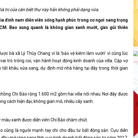
iá trị của căn biệt thự này hẳn không phải dạng vừa.
gia đình nam diễn viên sống hạnh phúc trong cơ ngơi sang trọng
CM. Bao xung quanh là không gian xanh mướt, gần gũi thiên
ược bà xã Lý Thùy Chang ví là 'bảo vệ kiêm làm vườn' vì cùng lúc
ai trò trông coi, vận hành hoạt động kinh doanh của villa. Cặp vợ
tất khâu sửa sang, dự định mở nhà hàng tại đây trong thời gian
chồng Chi Bảo rộng 1.600 m2 gồm hai villa nối nhau. Nơi đây được
ong cách hiện đại, không gian mở, nhiều cây xanh.
 màu xanh được diễn viên Chi Bảo chăm chút.
ảo cũng là người mạnh tay chi cho đầu tư bất động sản. Cựu diễn
t đầu mở rộng sang lĩnh vực kinh doanh bất động sản từ năm 2017,