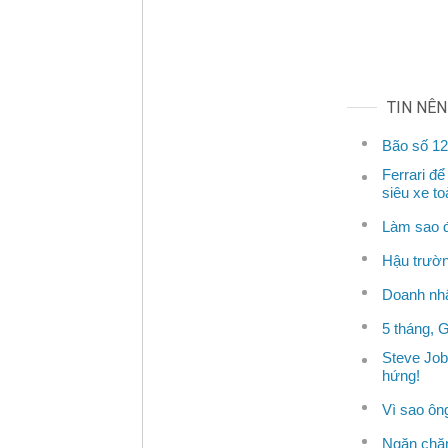
TIN NÊ
Bão số 12
Ferrari để
siêu xe t
Làm sao đ
Hậu trườn
Doanh nhân
5 tháng, 
Steve Job
hứng!
Vì sao ôn
Ngăn chặn