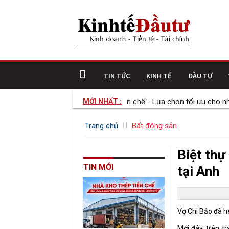
TIN TỨC
KINH TẾ
ĐẦU TƯ
Nhà kho thép tiền chế - Lựa chọn tối ưu cho nhu cầ
MỚI NHẤT :
Trang chủ
Bất động sản
Biệt thự
TIN MỚI
tại Anh
Vợ Chi Bảo đã hé
Mới đây, trên 