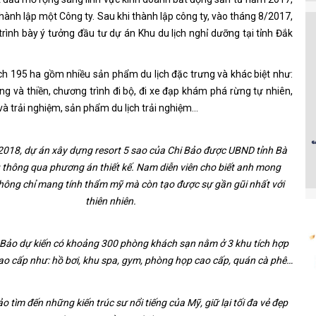
hành lập một Công ty. Sau khi thành lập công ty, vào tháng 8/2017,
trình bày ý tưởng đầu tư dự án Khu du lịch nghỉ dưỡng tại tỉnh Đắk
ích 195 ha gồm nhiều sản phẩm du lịch đặc trưng và khác biệt như:
ng và thiền, chương trình đi bộ, đi xe đạp khám phá rừng tự nhiên,
 và trải nghiệm, sản phẩm du lịch trải nghiệm…
018, dự án xây dựng resort 5 sao của Chi Bảo được UBND tỉnh Bà
 thông qua phương án thiết kế. Nam diễn viên cho biết anh mong
ông chỉ mang tính thẩm mỹ mà còn tạo được sự gần gũi nhất với
thiên nhiên.
 Bảo dự kiến có khoảng 300 phòng khách sạn nằm ở 3 khu tích hợp
cao cấp như: hồ bơi, khu spa, gym, phòng họp cao cấp, quán cà phê…
ảo tìm đến những kiến trúc sư nổi tiếng của Mỹ, giữ lại tối đa vẻ đẹp