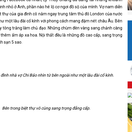
đình nhỏ ở Anh, phần nào hé lộ cơ ngơi đồ sộ của mình. Vợ nam diễn
iệt thự của gia đình cô nằm ngay trung tâm thủ đô London của nước
hư một lâu đài cổ kính với phong cách mang đậm nét châu Âu. Bên
lấy tông trắng làm chủ đạo. Những chùm đèn vàng sang chảnh càng
 thêm ấm áp xa hoa. Nội thất đều là những đồ cao cấp, sang trọng
h sạn 5 sao.
a đình nhà vợ Chi Bảo nhìn từ bên ngoài như một lâu đài cổ kính.
Bên trong biệt thự vô cùng sang trọng đẳng cấp.