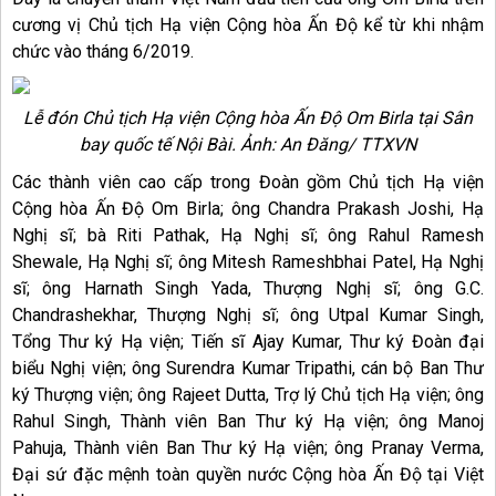
cương vị Chủ tịch Hạ viện Cộng hòa Ấn Độ kể từ khi nhậm
chức vào tháng 6/2019.
Lễ đón Chủ tịch Hạ viện Cộng hòa Ấn Độ Om Birla tại Sân
bay quốc tế Nội Bài. Ảnh: An Đăng/ TTXVN
Các thành viên cao cấp trong Đoàn gồm Chủ tịch Hạ viện
Cộng hòa Ấn Độ Om Birla; ông Chandra Prakash Joshi, Hạ
Nghị sĩ; bà Riti Pathak, Hạ Nghị sĩ; ông Rahul Ramesh
Shewale, Hạ Nghị sĩ; ông Mitesh Rameshbhai Patel, Hạ Nghị
sĩ; ông Harnath Singh Yada, Thượng Nghị sĩ; ông G.C.
Chandrashekhar, Thượng Nghị sĩ; ông Utpal Kumar Singh,
Tổng Thư ký Hạ viện; Tiến sĩ Ajay Kumar, Thư ký Đoàn đại
biểu Nghị viện; ông Surendra Kumar Tripathi, cán bộ Ban Thư
ký Thượng viện; ông Rajeet Dutta, Trợ lý Chủ tịch Hạ viện; ông
Rahul Singh, Thành viên Ban Thư ký Hạ viện; ông Manoj
Pahuja, Thành viên Ban Thư ký Hạ viện; ông Pranay Verma,
Đại sứ đặc mệnh toàn quyền nước Cộng hòa Ấn Độ tại Việt