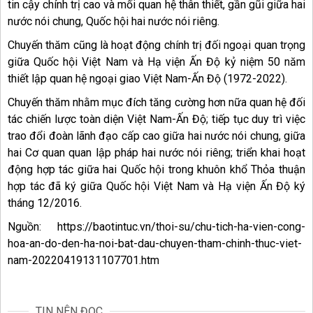
tin cậy chính trị cao và mối quan hệ thân thiết, gần gũi giữa hai
nước nói chung, Quốc hội hai nước nói riêng.
Chuyến thăm cũng là hoạt động chính trị đối ngoại quan trọng
giữa Quốc hội Việt Nam và Hạ viện Ấn Độ kỷ niệm 50 năm
thiết lập quan hệ ngoại giao Việt Nam-Ấn Độ (1972-2022).
Chuyến thăm nhằm mục đích tăng cường hơn nữa quan hệ đối
tác chiến lược toàn diện Việt Nam-Ấn Độ; tiếp tục duy trì việc
trao đổi đoàn lãnh đạo cấp cao giữa hai nước nói chung, giữa
hai Cơ quan quan lập pháp hai nước nói riêng; triển khai hoạt
động hợp tác giữa hai Quốc hội trong khuôn khổ Thỏa thuận
hợp tác đã ký giữa Quốc hội Việt Nam và Hạ viện Ấn Độ ký
tháng 12/2016.
Nguồn: https://baotintuc.vn/thoi-su/chu-tich-ha-vien-cong-
hoa-an-do-den-ha-noi-bat-dau-chuyen-tham-chinh-thuc-viet-
nam-20220419131107701.htm
TIN NÊN ĐỌC