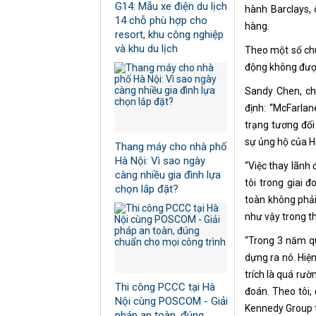
G14: Mẫu xe điện du lịch
hành Barclays,
14 chỗ phù hợp cho
hàng.
resort, khu công nghiệp
và khu du lịch
Theo một số chu
động không được
Sandy Chen, ch
định: “McFarlan
trạng tương đối 
sự ủng hộ của Hộ
Thang máy cho nhà phố
Hà Nội: Vì sao ngày
“Việc thay lãnh 
càng nhiều gia đình lựa
tôi trong giai 
chọn lắp đặt?
toàn không phải
như vậy trong th
“Trong 3 năm q
dựng ra nó. Hiệ
trích là quá rườ
Thi công PCCC tại Hà
đoán. Theo tôi,
Nội cùng POSCOM - Giải
Kennedy Group t
pháp an toàn, đúng