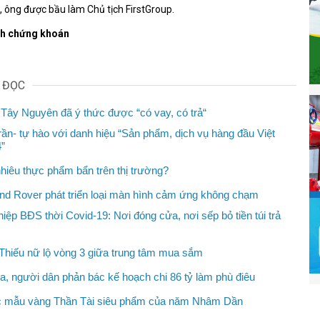
 ông được bầu làm Chủ tịch FirstGroup.
nh chứng khoán
N ĐỌC
Tây Nguyên đã ý thức được “có vay, có trả“
rần- tự hào với danh hiệu “Sản phẩm, dịch vụ hàng đầu Việt
”
hiêu thực phẩm bẩn trên thị trường?
nd Rover phát triển loại màn hình cảm ứng không chạm
iệp BĐS thời Covid-19: Nơi đóng cửa, nơi sếp bỏ tiền túi trả
hiếu nữ lộ vòng 3 giữa trung tâm mua sắm
a, người dân phản bác kế hoạch chi 86 tỷ làm phù điêu
 mẫu vàng Thần Tài siêu phẩm của năm Nhâm Dần