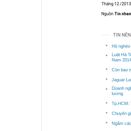
Tháng 12 /2013,
Nguồn
Tin nha
TIN NÊ
Hộ nghèo 
Luật Hà T
Nam 2014
Còn bao n
Jaguar La
Doanh ngh
lương
Tp.HCM: T
Chuyên gi
Ngắm các