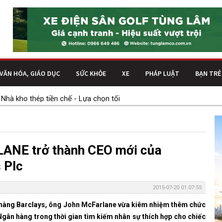
VĂN HÓA, GIÁO DỤC
SỨC KHỎE
XE
PHÁP LUẬT
BẠN TRẺ
kho thép tiền chế - Lựa chọn tối ưu cho nhu cầu lưu trữ và mở rộng
ANE trở thành CEO mới của
 Plc
2015-07-20 01:07:55
hàng Barclays, ông John McFarlane vừa kiêm nhiệm thêm chức
gân hàng trong thời gian tìm kiếm nhân sự thích hợp cho chiếc