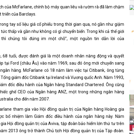
ích của McFarlane, chính bộ máy quan liêu và rườm rà đã làm chậm
t triển của Barclays.
rong tay số liệu giá cổ phiếu trong thời gian qua, nó gần như giậm
 tức thấp và gần như không có gì chuyển biến. Trong khi cả thế giới
 thì chúng tôi đứng im một chỗ”, một nguồn tin dẫn lời của
, 68 tuổi, được đánh giá là một doanh nhân năng động và quyết
ệp tại Ford (châu Âu) vào năm 1969, sau đó ông mới chuyển sang
 ngân hàng. McFarlane có 18 năm làm việc tại Citibank, ông từng
í Tổng giám đốc Citibank tại Ireland và Vương quốc Anh. Năm 1993,
Giám đốc điều hành của Ngân hàng Standard Chartered. Ông cũng
chiếc ghế CEO của Ngân hàng ANZ, một trong những ngân hàng
stralia cho đến năm 2007.
rlane tham gia vào Hội đồng quản trị của Ngân hàng Hoàng gia
ược bổ nhiệm làm Giám đốc điều hành của ngân hàng này. Năm
gia Hội đồng quản trị của Aviva, tập đoàn bảo hiểm lớn thứ tư trên
 năm 2013 ông trở thành Chủ tịch Hội đồng quản trị của Tập đoàn.