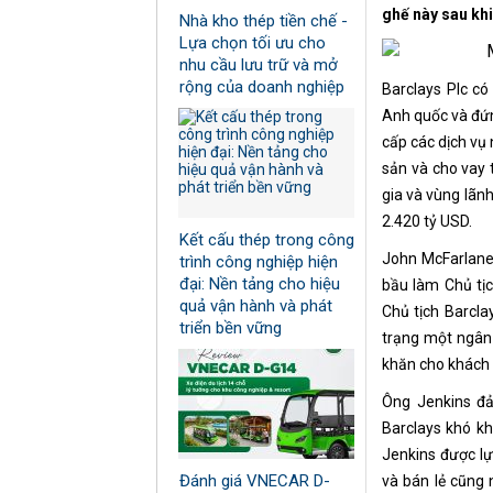
ghế này sau khi
Nhà kho thép tiền chế -
Lựa chọn tối ưu cho
nhu cầu lưu trữ và mở
rộng của doanh nghiệp
Barclays Plc có
Anh quốc và đứn
cấp các dịch vụ
sản và cho vay 
gia và vùng lãnh
2.420 tỷ USD.
Kết cấu thép trong công
John McFarlane 
trình công nghiệp hiện
đại: Nền tảng cho hiệu
bầu làm Chủ tị
quả vận hành và phát
Chủ tịch Barcla
triển bền vững
trạng một ngân 
khăn cho khách
Ông Jenkins đả
Barclays khó kh
Jenkins được lự
Đánh giá VNECAR D-
và bán lẻ cũng