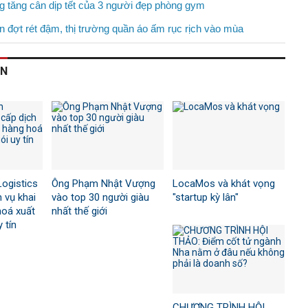
 tăng cân dịp tết của 3 người đẹp phòng gym
n đợt rét đậm, thị trường quần áo ấm rục rịch vào mùa
AN
ogistics
Ông Phạm Nhật Vượng
LocaMos và khát vọng
 vụ khai
vào top 30 người giàu
"startup kỳ lân"
hoá xuất
nhất thế giới
 tín
CHƯƠNG TRÌNH HỘI