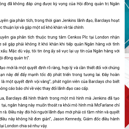
 ông đã không đáp ứng được kỳ vọng của Hội đồng quản trị Ngân
yên gia phân tích, trong thời gian Jenkins lãnh đạo, Barclays hoạt
 thuận lợi và gặp một số khó khăn về tài chính.
uyên gia phân tích thuộc trung tâm Cenkos Plc tại London nhận
e sẽ gặp phải không ít khó khăn khi tiếp quản Ngân hàng với tình
xấu. Mặc dù vậy, tôi tin ông ấy sẽ vực lại uy tín của Ngân hàng với
i đồng quản trị”.
đạo mới là một quyết định rõ ràng, hợp lý và cần thiết đối với chúng
đoạn này để đẩy mạnh tốc độ phát triển trong tương lai. Đây hoàn
 là một quyết định vội vàng”, phát ngôn viên của Barclays cho biết
ông cáo báo chí về việc thay đổi lãnh đạo cao cấp.
ua, Barclays đã hình thành trong một mô hình mà Jenkins đã tạo
n tại, ngân hàng này muốn thoát ra khỏi mô hình mà McFarlane chỉ
m rà. Điều này đòi hỏi người lãnh đạo mới phải có tầm nhìn và quyết
 điều này không hề đơn giản”, Jason Kennedy, Giám đốc điều hành
ại London chia sẻ như vậy.