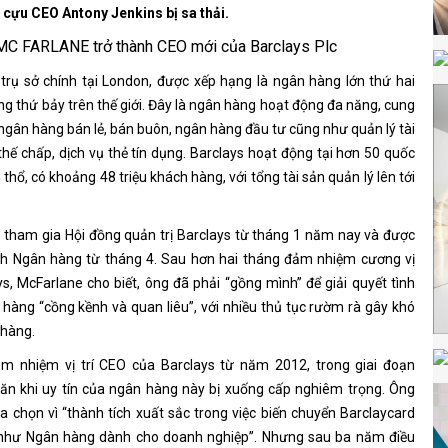
 cựu CEO Antony Jenkins bị sa thải.
 trụ sở chính tại London, được xếp hạng là ngân hàng lớn thứ hai
g thứ bảy trên thế giới. Đây là ngân hàng hoạt động đa năng, cung
 ngân hàng bán lẻ, bán buôn, ngân hàng đầu tư cũng như quản lý tài
thế chấp, dịch vụ thẻ tín dụng. Barclays hoạt động tại hơn 50 quốc
 thổ, có khoảng 48 triệu khách hàng, với tổng tài sản quản lý lên tới
tham gia Hội đồng quản trị Barclays từ tháng 1 năm nay và được
ch Ngân hàng từ tháng 4. Sau hơn hai tháng đảm nhiệm cương vị
ys, McFarlane cho biết, ông đã phải “gồng mình” để giải quyết tình
hàng “cồng kềnh và quan liêu”, với nhiều thủ tục rườm rà gây khó
 hàng.
m nhiệm vị trí CEO của Barclays từ năm 2012, trong giai đoạn
ăn khi uy tín của ngân hàng này bị xuống cấp nghiêm trọng. Ông
a chọn vì “thành tích xuất sắc trong việc biến chuyển Barclaycard
 như Ngân hàng dành cho doanh nghiệp”. Nhưng sau ba năm điều