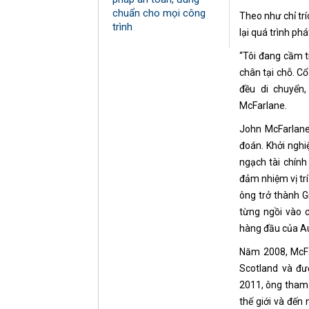
chuẩn cho mọi công
Theo như chỉ tr
trình
lại quá trình phá
“Tôi đang cầm t
chân tại chỗ. Cổ
đều di chuyển,
McFarlane.
John McFarlane
đoán. Khởi nghi
ngạch tài chính
đảm nhiệm vị tr
ông trở thành 
từng ngồi vào 
hàng đầu của Au
Năm 2008, McFa
Scotland và đ
2011, ông tham 
thế giới và đến