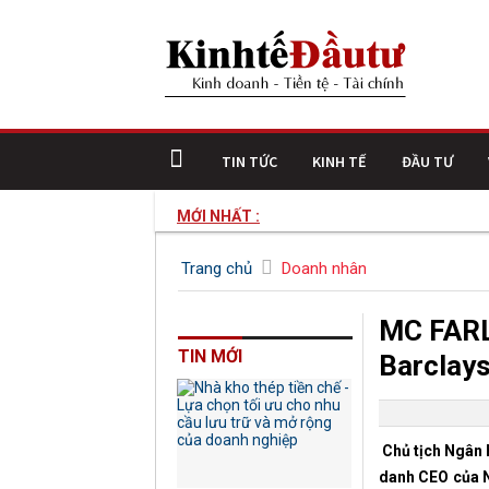
TIN TỨC
KINH TẾ
ĐẦU TƯ
MỚI NHẤT :
Nhà 
Trang chủ
Doanh nhân
MC FARL
TIN MỚI
Barclays
Chủ tịch Ngân 
danh CEO của N