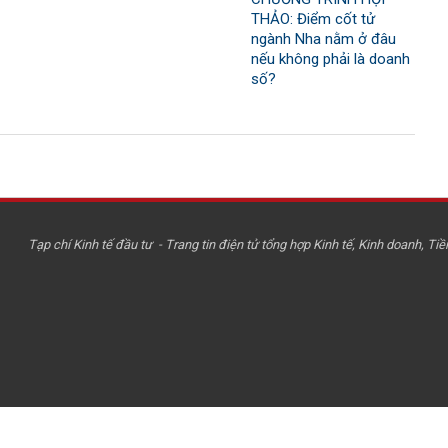
THẢO: Điểm cốt tử
ngành Nha nằm ở đâu
nếu không phải là doanh
số?
Tạp chí Kinh tế đầu tư - Trang tin điện tử tổng hợp Kinh tế, Kinh doanh, Tiền