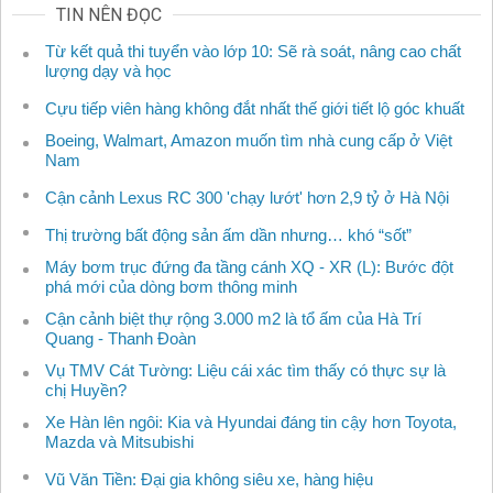
TIN NÊN ĐỌC
Từ kết quả thi tuyển vào lớp 10: Sẽ rà soát, nâng cao chất
lượng dạy và học
Cựu tiếp viên hàng không đắt nhất thế giới tiết lộ góc khuất
Boeing, Walmart, Amazon muốn tìm nhà cung cấp ở Việt
Nam
Cận cảnh Lexus RC 300 'chạy lướt' hơn 2,9 tỷ ở Hà Nội
Thị trường bất động sản ấm dần nhưng… khó “sốt”
Máy bơm trục đứng đa tầng cánh XQ - XR (L): Bước đột
phá mới của dòng bơm thông minh
Cận cảnh biệt thự rộng 3.000 m2 là tổ ấm của Hà Trí
Quang - Thanh Đoàn
Vụ TMV Cát Tường: Liệu cái xác tìm thấy có thực sự là
chị Huyền?
Xe Hàn lên ngôi: Kia và Hyundai đáng tin cậy hơn Toyota,
Mazda và Mitsubishi
Vũ Văn Tiền: Đại gia không siêu xe, hàng hiệu