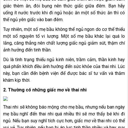
giác thèm ăn, đói bụng nên thức giấc giữa đêm. Bạn hãy
uống ít nước trước khi đi ngủ hoặc ăn một số thức ăn thì có
thể ngủ yên giấc vào ban đêm.
Tuy nhiên, một số mẹ bầu không thể ngủ ngon do cơ thể thiếu
một số nguyên tố vi lượng. Một số mẹ bầu khác lại quá lo
lắng, căng thẳng nên chất lượng giấc ngủ giảm sút, thậm chí
ảnh hưởng đến tinh thần.
Dù là tình trạng thiếu ngủ kinh niên, trầm cảm, thần kinh hay
quá phấn khích đều ảnh hưởng đến sức khỏe của thai nhi. Lúc
này, bạn cần đến bệnh viện để được bác sĩ tư vấn và thăm
khám kịp thời.
2. Thường có những giấc mơ về thai nhi
Thai nhi sẽ không báo mộng cho mẹ bầu, nhưng nếu ban ngày
mẹ bầu nghĩ đến thai nhi quá nhiều thì sẽ mơ thấy bé khi đi
ngủ. Nếu bạn suy nghĩ tích cực hơn, giấc mơ về thai nhi có thể
vui vẻ. Tuy nhiên, nếu bạn bị áp lực tinh thần nhiều và hay suy