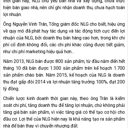
thời gian này, NLG chủ yếu bán nhà và xây dựng, chưa thực
hiện bàn giao nhà, nên chỉ ghi nhận doanh thu, chưa hạch toán
lợi nhuận.
Ông Nguyễn Vinh Trân, Tổng giám đốc NLG cho biết, hiệu ứng
về quy mô đã phát huy tác dụng và tác động tích cực đến lợi
nhuận của NLG, bởi doanh thu bán hàng cao hơn, trong khi chi
phí cố định không đổi, các chi phí khác cũng được tiết giảm,
như chi phí marketing hiệu quả hơn...
Năm 2013, NLG bán được 800 sản phẩm; từ đầu năm đến hết
tháng 10 đã bán được 1.300 sản phẩm trên kế hoạch 1.700
sản phẩm chào bán. Năm 2015, kế hoạch của NLG là doanh
thu đạt gấp đôi 2014 và lợi nhuận tăng trưởng 100%, đạt 200
tỷ đồng.
Chiến lược kinh doanh thời gian này, theo ông Trân là kiểm
soát chi phí, tăng doanh thu để tăng lợi nhuận, chứ không phải
tăng giá bán sản phẩm, vì việc tăng giá có thể tạo cơ hội cho
đầu cơ. Lợi thế của NLG hiện nay là khả năng tạo ra sản phẩm
nhà để bán thay vì chuyển nhượng đất.