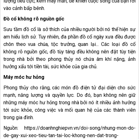
lượng tiêu cực, kém may mắn, dễ khiến cuộc sống của bạn rơi
vào cảnh bấp bênh.
Đồ cổ không rõ nguồn gốc
Sưu tầm đồ cổ là sở thích của nhiều người bởi nó thể hiện sự
am hiểu lịch sử. Tuy nhiên, đa phần đồ cổ ngày xưa đều được
chôn theo vua chúa, tộc trưởng, quan lại... Các loại đồ cổ
không rõ nguồn gốc, đồ tùy táng đều không nên đặt tùy tiện
trong nhà bởi theo phong thủy nó chứa âm khí nặng, ảnh
hưởng xấu tới tiền tài, sức khỏe của gia chủ.
Máy móc hư hỏng
Phong thủy cho rằng, các món đồ điện tử đại diện cho sức
mạnh, năng lượng và quyền lực. Do đó, bạn không nên giữ
những máy móc hư hỏng trong nhà bởi nó ít nhiều ảnh hưởng
tới sức khỏe, công việc và mối quan hệ của các thành viên
trong gia đình.
Nguồn: https://doanhnghiepvn.vn/doi-song/nhung-mon-do-
de-gay-xui-xeo-tieu-tan-tai-loc-khong-nen-dat-trong-