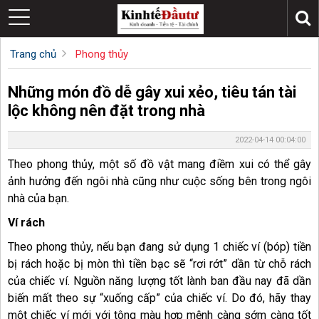
Trang chủ
Phong thủy
Những món đồ dễ gây xui xẻo, tiêu tán tài
lộc không nên đặt trong nhà
2022-04-14 00:04:00
Theo phong thủy, một số đồ vật mang điềm xui có thể gây
ảnh hưởng đến ngôi nhà cũng như cuộc sống bên trong ngôi
nhà của bạn.
Ví rách
Theo phong thủy, nếu bạn đang sử dụng 1 chiếc ví (bóp) tiền
bị rách hoặc bị mòn thì tiền bạc sẽ “rơi rớt” dần từ chỗ rách
của chiếc ví. Nguồn năng lượng tốt lành ban đầu nay đã dần
biến mất theo sự “xuống cấp” của chiếc ví. Do đó, hãy thay
một chiếc ví mới với tông màu hợp mệnh càng sớm càng tốt