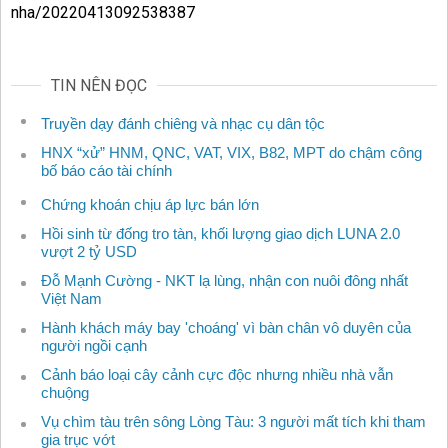
nha/20220413092538387
TIN NÊN ĐỌC
Truyền dạy đánh chiêng và nhạc cụ dân tộc
HNX “xử” HNM, QNC, VAT, VIX, B82, MPT do chậm công
bố báo cáo tài chính
Chứng khoán chịu áp lực bán lớn
Hồi sinh từ đống tro tàn, khối lượng giao dịch LUNA 2.0
vượt 2 tỷ USD
Đỗ Mạnh Cường - NKT lạ lùng, nhận con nuôi đông nhất
Việt Nam
Hành khách máy bay 'choáng' vì bàn chân vô duyên của
người ngồi cạnh
Cảnh báo loại cây cảnh cực độc nhưng nhiều nhà vẫn
chuộng
Vụ chìm tàu trên sông Lòng Tàu: 3 người mất tích khi tham
gia trục vớt