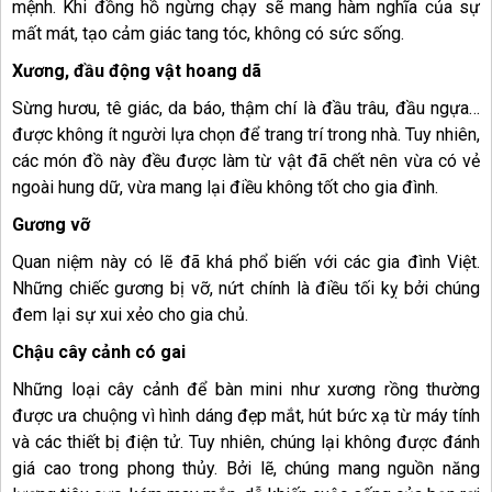
mệnh. Khi đồng hồ ngừng chạy sẽ mang hàm nghĩa của sự
mất mát, tạo cảm giác tang tóc, không có sức sống.
Xương, đầu động vật hoang dã
Sừng hươu, tê giác, da báo, thậm chí là đầu trâu, đầu ngựa…
được không ít người lựa chọn để trang trí trong nhà. Tuy nhiên,
các món đồ này đều được làm từ vật đã chết nên vừa có vẻ
ngoài hung dữ, vừa mang lại điều không tốt cho gia đình.
Gương vỡ
Quan niệm này có lẽ đã khá phổ biến với các gia đình Việt.
Những chiếc gương bị vỡ, nứt chính là điều tối kỵ bởi chúng
đem lại sự xui xẻo cho gia chủ.
Chậu cây cảnh có gai
Những loại cây cảnh để bàn mini như xương rồng thường
được ưa chuộng vì hình dáng đẹp mắt, hút bức xạ từ máy tính
và các thiết bị điện tử. Tuy nhiên, chúng lại không được đánh
giá cao trong phong thủy. Bởi lẽ, chúng mang nguồn năng