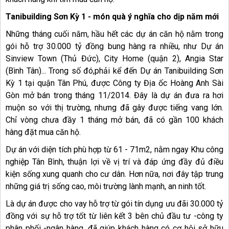
Tanibuilding Sơn Kỳ 1 - món quà ý nghĩa cho dịp năm mới
Những tháng cuối năm, hầu hết các dự án căn hộ nằm trong
gói hỗ trợ 30.000 tỷ đồng bung hàng ra nhiều, như Dự án
Sinview Town (Thủ Đức), City Home (quận 2), Angia Star
(Bình Tân)... Trong số đó,phải kể đến Dự án Tanibuilding Sơn
Kỳ 1 tại quận Tân Phú, được Công ty Địa ốc Hoàng Anh Sài
Gòn mở bán trong tháng 11/2014. Đây là dự án đưa ra hơi
muộn so với thị trường, nhưng đã gây được tiếng vang lớn.
Chỉ vòng chưa đầy 1 tháng mở bán, đã có gần 100 khách
hàng đặt mua căn hộ.
Dự án với diện tích phù hợp từ 61 - 71m2, nằm ngay Khu công
nghiệp Tân Bình, thuận lợi về vị trí và đáp ứng đầy đủ điều
kiện sống xung quanh cho cư dân. Hơn nữa, nơi đây tập trung
những giá trị sống cao, môi trường lành mạnh, an ninh tốt.
Là dự án được cho vay hỗ trợ từ gói tín dụng ưu đãi 30.000 tỷ
đồng với sự hỗ trợ tốt từ liên kết 3 bên chủ đầu tư -công ty
phân phối -ngân hàng, đã giúp khách hàng có cơ hội sở hữu