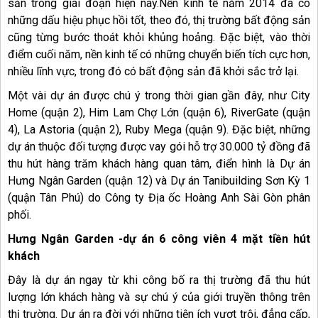
sản trong giai đoạn hiện nay.Nền kinh tế năm 2014 đã có
những dấu hiệu phục hồi tốt, theo đó, thị trường bất động sản
cũng từng bước thoát khỏi khủng hoảng. Đặc biệt, vào thời
điểm cuối năm, nền kinh tế có những chuyển biến tích cực hơn,
nhiều lĩnh vực, trong đó có bất động sản đã khởi sắc trở lại.
Một vài dự án được chú ý trong thời gian gần đây, như City
Home (quận 2), Him Lam Chợ Lớn (quận 6), RiverGate (quận
4), La Astoria (quận 2), Ruby Mega (quận 9). Đặc biệt, những
dự án thuộc đối tượng được vay gói hỗ trợ 30.000 tỷ đồng đã
thu hút hàng trăm khách hàng quan tâm, điển hình là Dự án
Hưng Ngân Garden (quận 12) và Dự án Tanibuilding Sơn Kỳ 1
(quận Tân Phú) do Công ty Địa ốc Hoàng Anh Sài Gòn phân
phối.
Hưng Ngân Garden -dự án 6 công viên 4 mặt tiền hút
khách
Đây là dự án ngay từ khi công bố ra thị trường đã thu hút
lượng lớn khách hàng và sự chú ý của giới truyền thông trên
thị trường. Dự án ra đời với những tiện ích vượt trội, đẳng cấp,