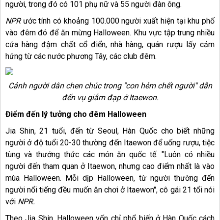
người, trong đó có 101 phụ nữ và 55 người đàn ông.
NPR
ước tính có khoảng 100.000 người xuất hiện tại khu phố
vào đêm đó để ăn mừng Halloween. Khu vực tập trung nhiều
cửa hàng đậm chất cổ điển, nhà hàng, quán rượu lấy cảm
hứng từ các nước phương Tây, các club đêm.
Cảnh người dân chen chúc trong "con hẻm chết người" dẫn
đến vụ giẫm đạp ở Itaewon.
Điểm đến lý tưởng cho đêm Halloween
Jia Shin, 21 tuổi, đến từ Seoul, Hàn Quốc cho biết những
người ở độ tuổi 20-30 thường đến Itaewon để uống rượu, tiệc
tùng và thưởng thức các món ăn quốc tế. "Luôn có nhiều
người đến tham quan ở Itaewon, nhưng cao điểm nhất là vào
mùa Halloween. Mỗi dịp Halloween, từ người thường đến
người nổi tiếng đều muốn ăn chơi ở Itaewon", cô gái 21 tổi nói
với
NPR.
Theo Jia Shin, Halloween vốn chỉ phổ biến ở Hàn Quốc cách