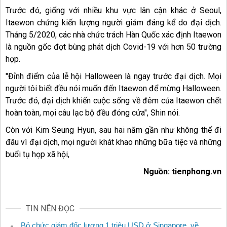
Trước đó, giống với nhiều khu vực lân cận khác ở Seoul,
Itaewon chứng kiến lượng người giảm đáng kể do đại dịch.
Tháng 5/2020, các nhà chức trách Hàn Quốc xác định Itaewon
là nguồn gốc đợt bùng phát dịch Covid-19 với hơn 50 trường
hợp.
"Đỉnh điểm của lễ hội Halloween là ngay trước đại dịch. Mọi
người tôi biết đều nói muốn đến Itaewon để mừng Halloween.
Trước đó, đại dịch khiến cuộc sống về đêm của Itaewon chết
hoàn toàn, mọi câu lạc bộ đều đóng cửa", Shin nói.
Còn với Kim Seung Hyun, sau hai năm gần như không thể đi
đâu vì đại dịch, mọi người khát khao những bữa tiệc và những
buổi tụ họp xã hội,
Nguồn: tienphong.vn
TIN NÊN ĐỌC
Bỏ chức giám đốc lương 1 triệu USD ở Singapore, về