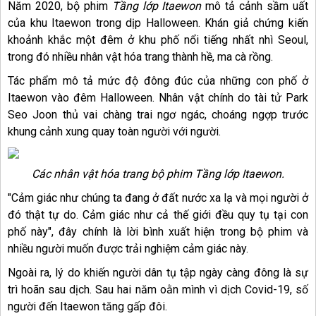
Năm 2020, bộ phim
Tầng lớp Itaewon
mô tả cảnh sầm uất
của khu Itaewon trong dịp Halloween. Khán giả chứng kiến
khoảnh khắc một đêm ở khu phố nổi tiếng nhất nhì Seoul,
trong đó nhiều nhân vật hóa trang thành hề, ma cà rồng.
Tác phẩm mô tả mức độ đông đúc của những con phố ở
Itaewon vào đêm Halloween. Nhân vật chính do tài tử Park
Seo Joon thủ vai chàng trai ngơ ngác, choáng ngợp trước
khung cảnh xung quay toàn người với người.
Các nhân vật hóa trang bộ phim Tầng lớp Itaewon.
"Cảm giác như chúng ta đang ở đất nước xa lạ và mọi người ở
đó thật tự do. Cảm giác như cả thế giới đều quy tụ tại con
phố này", đây chính là lời bình xuất hiện trong bộ phim và
nhiều người muốn được trải nghiệm cảm giác này.
Ngoài ra, lý do khiến người dân tụ tập ngày càng đông là sự
trì hoãn sau dịch. Sau hai năm oằn mình vì dịch Covid-19, số
người đến Itaewon tăng gấp đôi.