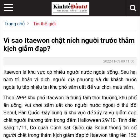
Trang chủ
Tin thế giới
Vì sao Itaewon chật ních người trước thảm
kịch giẫm đạp?
2022-11-03 00:11:00
Itaewon là khu vực có nhiều người nước ngoài sống. Sau hai
năm trì hoãn vì dịch, người địa phương và du khách nước
ngoài tụ tập nhiều tại khu phố sầm uất để vui chơi, mua sắm.
Theo
NPR
, khu phố Itaewon là trung tâm thời thượng, khu phố
ăn uống, vui chơi sầm uất cho người nước ngoài ở thủ đô
Seoul, Hàn Quốc. Đây cũng là khu vực để xảy ra vụ giẫm đạp
chết người thương tâm trong đêm Halloween 29/10. Tính đến
sáng 1/11, Cơ quan Cảnh sát Quốc gia Seoul thông tin số
người chết trong thảm kịch giẫm đạp ở Itaewon tăng lên 156