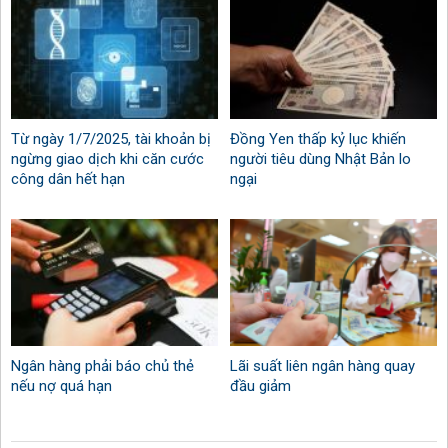
Từ ngày 1/7/2025, tài khoản bị
Đồng Yen thấp kỷ lục khiến
ngừng giao dịch khi căn cước
người tiêu dùng Nhật Bản lo
công dân hết hạn
ngại
Ngân hàng phải báo chủ thẻ
Lãi suất liên ngân hàng quay
nếu nợ quá hạn
đầu giảm