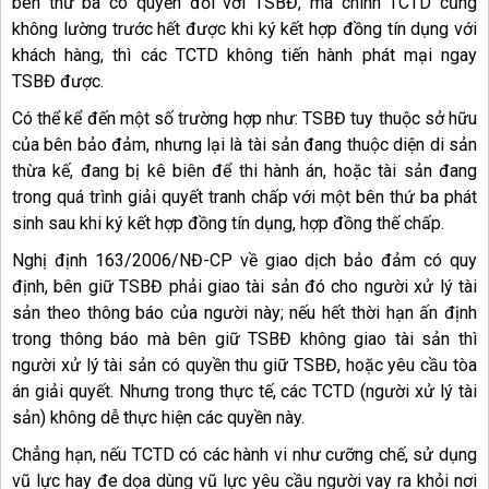
bên thứ ba có quyền đối với TSBĐ, mà chính TCTD cũng
không lường trước hết được khi ký kết hợp đồng tín dụng với
khách hàng, thì các TCTD không tiến hành phát mại ngay
TSBĐ được.
Có thể kể đến một số trường hợp như: TSBĐ tuy thuộc sở hữu
của bên bảo đảm, nhưng lại là tài sản đang thuộc diện di sản
thừa kế, đang bị kê biên để thi hành án, hoặc tài sản đang
trong quá trình giải quyết tranh chấp với một bên thứ ba phát
sinh sau khi ký kết hợp đồng tín dụng, hợp đồng thế chấp.
Nghị định 163/2006/NĐ-CP về giao dịch bảo đảm có quy
định, bên giữ TSBĐ phải giao tài sản đó cho người xử lý tài
sản theo thông báo của người này; nếu hết thời hạn ấn định
trong thông báo mà bên giữ TSBĐ không giao tài sản thì
người xử lý tài sản có quyền thu giữ TSBĐ, hoặc yêu cầu tòa
án giải quyết. Nhưng trong thực tế, các TCTD (người xử lý tài
sản) không dễ thực hiện các quyền này.
Chẳng hạn, nếu TCTD có các hành vi như cưỡng chế, sử dụng
vũ lực hay đe dọa dùng vũ lực yêu cầu người vay ra khỏi nơi