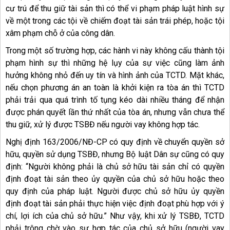
cư trú để thu giữ tài sản thì có thể vi phạm pháp luật hình sự
về một trong các tội về chiếm đoạt tài sản trái phép, hoặc tội
xâm phạm chỗ ở của công dân.
Trong một số trường hợp, các hành vi này không cấu thành tội
phạm hình sự thì những hệ lụy của sự việc cũng làm ảnh
hưởng không nhỏ đến uy tín và hình ảnh của TCTD. Mặt khác,
nếu chọn phương án an toàn là khởi kiện ra tòa án thì TCTD
phải trải qua quá trình tố tụng kéo dài nhiều tháng để nhận
được phán quyết lần thứ nhất của tòa án, nhưng vẫn chưa thể
thu giữ, xử lý được TSBĐ nếu người vay không hợp tác.
Nghị định 163/2006/NĐ-CP có quy định về chuyển quyền sở
hữu, quyền sử dụng TSBĐ, nhưng Bộ luật Dân sự cũng có quy
định: “Người không phải là chủ sở hữu tài sản chỉ có quyền
định đoạt tài sản theo ủy quyền của chủ sở hữu hoặc theo
quy định của pháp luật. Người được chủ sở hữu ủy quyền
định đoạt tài sản phải thực hiện việc định đoạt phù hợp với ý
chí, lợi ích của chủ sở hữu.” Như vậy, khi xử lý TSBĐ, TCTD
phải trông chờ vào sự hợp tác của chủ sở hữu (người vay