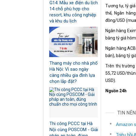
G14: Mẫu xe điện du lịch
Tương tự, tỷ gi
14 chỗ phù hợp cho
thể, Ngân hàng
resort, khu công nghiệp
đồng/USD (mua –
và khu du lịch
Ngân hàng Exim
bằng tỷ giá hôm
Ngân hàng ACB 
bán), bằng tỷ g
Thang máy cho nhà phố
Trên thị trường
Hà Nội: Vì sao ngày
55,72 USD/thùng
càng nhiều gia đình lựa
USD).
chọn lắp đặt?
Nguồn 24h
TIN NÊ
Thi công PCCC tại Hà
Amazon sa
Nội cùng POSCOM - Giải
Triệu hồi 
pháp an toàn, đúng