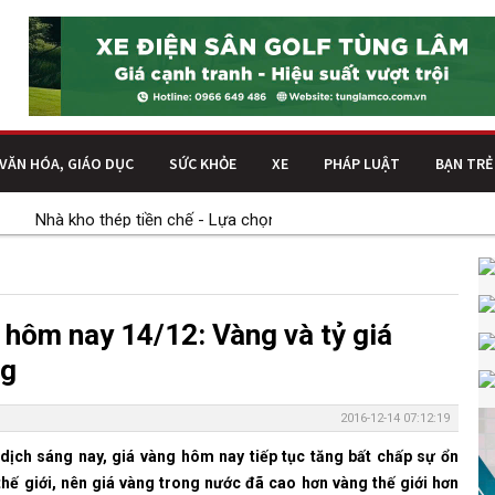
VĂN HÓA, GIÁO DỤC
SỨC KHỎE
XE
PHÁP LUẬT
BẠN TRẺ
Nhà kho thép tiền chế - Lựa chọn tối ưu cho nhu cầu lưu trữ và m
 hôm nay 14/12: Vàng và tỷ giá
ng
2016-12-14 07:12:19
dịch sáng nay, giá vàng hôm nay tiếp tục tăng bất chấp sự ổn
thế giới, nên giá vàng trong nước đã cao hơn vàng thế giới hơn