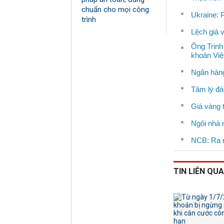
chuẩn cho mọi công
Ukraine: 
trình
Lệch giá 
Ông Trịnh
khoán Vi
Ngân hàng
Tâm lý đá
Giá vàng 
Ngôi nhà 
NCB: Ra m
TIN LIÊN QU