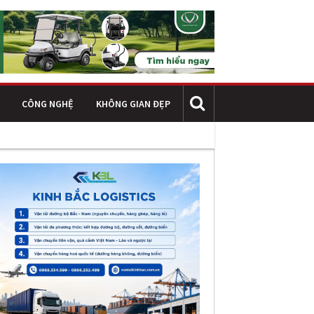
CÔNG NGHỆ
KHÔNG GIAN ĐẸP
 trình công nghiệp hiện đại: Nền tảng cho hiệu quả vận hành và phát