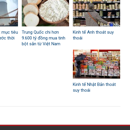
 mục tiêu
Trung Quốc chi hơn
Kinh tế Anh thoát suy
ước thời
9.600 tỷ đồng mua tinh
thoái
bột sắn từ Việt Nam
Kinh tế Nhật Bản thoát
suy thoái