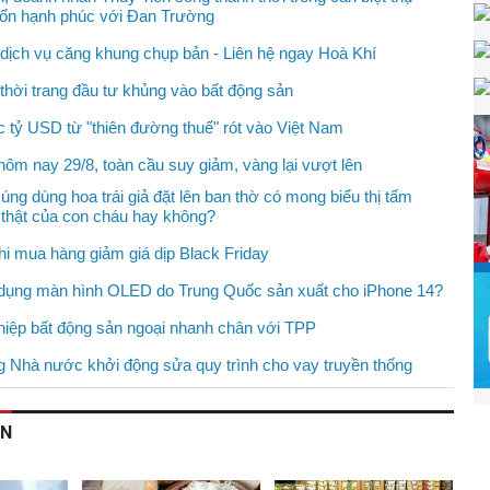
hốn hạnh phúc với Đan Trường
dịch vụ căng khung chụp bản - Liên hệ ngay Hoà Khí
thời trang đầu tư khủng vào bất động sản
 tỷ USD từ "thiên đường thuế" rót vào Việt Nam
hôm nay 29/8, toàn cầu suy giảm, vàng lại vượt lên
úng dùng hoa trái giả đặt lên ban thờ có mong biểu thị tấm
 thật của con cháu hay không?
khi mua hàng giảm giá dịp Black Friday
dụng màn hình OLED do Trung Quốc sản xuất cho iPhone 14?
iệp bất động sản ngoại nhanh chân với TPP
 Nhà nước khởi động sửa quy trình cho vay truyền thống
AN