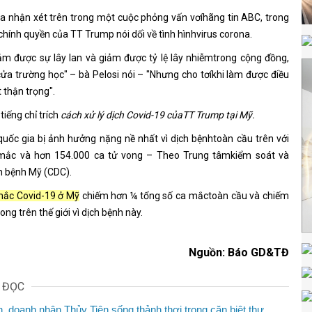
a nhận xét trên trong một cuộc phỏng vấn vơíhãng tin ABC, trong
chính quyền của TT Trump nói dối về tình hìnhvirus corona.
ảm được sự lây lan và giảm được tỷ lệ lây nhiễmtrong cộng đồng,
ửa trường học" – bà Pelosi nói – "Nhưng cho tơíkhi làm được điều
t thận trọng".
tiếng chỉ trích
cách xử lý dịch Covid-19 củaTT Trump tại Mỹ.
quốc gia bị ảnh hưởng nặng nề nhất vì dịch bệnhtoàn cầu trên với
 mắc và hơn 154.000 ca tử vong – Theo Trung tâmkiểm soát và
h bệnh Mỹ (CDC).
mắc Covid-19 ở Mỹ
chiếm hơn ¼ tổng số ca mắctoàn cầu và chiếm
ong trên thế giới vì dịch bệnh này.
Nguồn: Báo GD&TĐ
N ĐỌC
n, doanh nhân Thủy Tiên sống thảnh thơi trong căn biệt thự