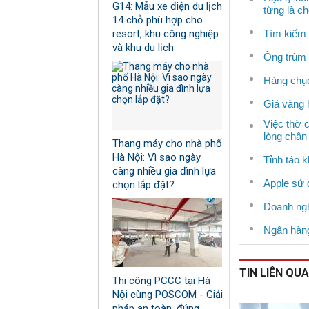
G14: Mẫu xe điện du lịch
từng là c
14 chỗ phù hợp cho
resort, khu công nghiệp
Tìm kiếm 
và khu du lịch
Ông trùm 
Hàng chục
Giá vàng 
Việc thờ c
lòng chân
Thang máy cho nhà phố
Hà Nội: Vì sao ngày
Tỉnh táo 
càng nhiều gia đình lựa
Apple sử 
chọn lắp đặt?
Doanh ngh
Ngân hàng
TIN LIÊN QU
Thi công PCCC tại Hà
Nội cùng POSCOM - Giải
pháp an toàn, đúng