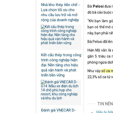
Nhà kho thép tiền chế -
Bà
Pelosi
đưa r
Lựa chọn tối ưu cho
đó bà cáo buộc 
nhu cầu lưu trữ và mở
rộng của doanh nghiệp
"Khi bạn làm gi
bạn có thể mở c
này, bạn phải rấ
Bà Pelosi đã lên 
Hiện Mỹ vẫn là 
Kết cấu thép trong công
gần 5 triệu ca
trình công nghiệp hiện
phòng ngừa dịc
đại: Nền tảng cho hiệu
quả vận hành và phát
Như vậy
số ca 
triển bền vững
22,3% số ca tử v
TIN NÊ
Đánh giá VNECAR D-
Hậu ly hô