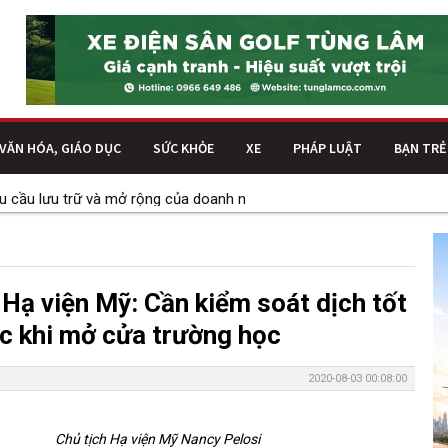
VĂN HÓA, GIÁO DỤC
SỨC KHỎE
XE
PHÁP LUẬT
BẠN TRẺ
cầu lưu trữ và mở rộng của doanh nghiệp
Kết cấu thép trong công
 Hạ viện Mỹ: Cần kiểm soát dịch tốt
c khi mở cửa trường học
2020-08-03 00:08:00
Chủ tịch Hạ viện Mỹ Nancy Pelosi