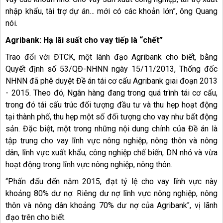
nhập khẩu, tài trợ dự án… mới có các khoản lớn”, ông Quang
nói.
Agribank: Hạ lãi suất cho vay tiếp là “chết”
Trao đổi với ĐTCK, một lãnh đạo Agribank cho biết, bằng
Quyết định số 53/QĐ-NHNN ngày 15/11/2013, Thống đốc
NHNN đã phê duyệt Đề án tái cơ cấu Agribank giai đoạn 2013
- 2015. Theo đó, Ngân hàng đang trong quá trình tái cơ cấu,
trong đó tái cấu trúc đối tượng đầu tư và thu hẹp hoạt động
tại thành phố, thu hẹp một số đối tượng cho vay như bất động
sản. Đặc biệt, một trong những nội dung chính của Đề án là
tập trung cho vay lĩnh vực nông nghiệp, nông thôn và nông
dân, lĩnh vực xuất khẩu, công nghiệp chế biến, DN nhỏ và vừa
hoạt động trong lĩnh vực nông nghiệp, nông thôn.
“Phấn đấu đến năm 2015, đạt tỷ lệ cho vay lĩnh vực này
khoảng 80% dư nợ. Riêng dư nợ lĩnh vực nông nghiệp, nông
thôn và nông dân khoảng 70% dư nợ của Agribank", vị lãnh
đạo trên cho biết.