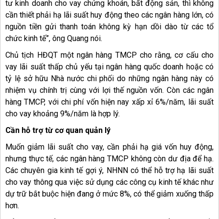
tư kinh doanh cho vay chứng khoán, bất động sản, thì không
cần thiết phải hạ lãi suất huy động theo các ngân hàng lớn, có
nguồn tiền gửi thanh toán không kỳ hạn dồi dào từ các tổ
chức kinh tế”, ông Quang nói.
Chủ tịch HĐQT một ngân hàng TMCP cho rằng, cơ cấu cho
vay lãi suất thấp chủ yếu tại ngân hàng quốc doanh hoặc có
tỷ lệ sở hữu Nhà nước chi phối do những ngân hàng này có
nhiệm vụ chính trị cùng với lợi thế nguồn vốn. Còn các ngân
hàng TMCP, với chi phí vốn hiện nay xấp xỉ 6%/năm, lãi suất
cho vay khoảng 9%/năm là hợp lý.
Cần hỗ trợ từ cơ quan quản lý
Muốn giảm lãi suất cho vay, cần phải hạ giá vốn huy động,
nhưng thực tế, các ngân hàng TMCP không còn dư địa để hạ.
Các chuyên gia kinh tế gợi ý, NHNN có thể hỗ trợ hạ lãi suất
cho vay thông qua việc sử dụng các công cụ kinh tế khác như
dự trữ bắt buộc hiện đang ở mức 8%, có thể giảm xuống thấp
hơn.