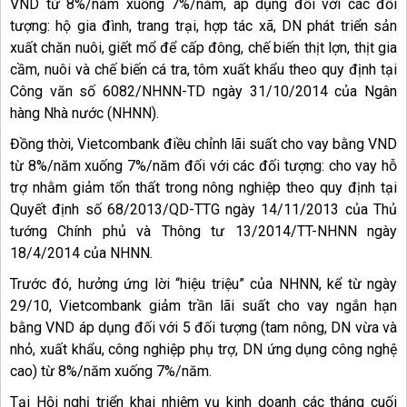
VND từ 8%/năm xuống 7%/năm, áp dụng đối với các đối
tượng: hộ gia đình, trang trại, hợp tác xã, DN phát triển sản
xuất chăn nuôi, giết mổ để cấp đông, chế biến thịt lợn, thịt gia
cầm, nuôi và chế biến cá tra, tôm xuất khẩu theo quy định tại
Công văn số 6082/NHNN-TD ngày 31/10/2014 của Ngân
hàng Nhà nước (NHNN).
Đồng thời, Vietcombank điều chỉnh lãi suất cho vay bằng VND
từ 8%/năm xuống 7%/năm đối với các đối tượng: cho vay hỗ
trợ nhằm giảm tổn thất trong nông nghiệp theo quy định tại
Quyết định số 68/2013/QD-TTG ngày 14/11/2013 của Thủ
tướng Chính phủ và Thông tư 13/2014/TT-NHNN ngày
18/4/2014 của NHNN.
Trước đó, hưởng ứng lời “hiệu triệu” của NHNN, kể từ ngày
29/10, Vietcombank giảm trần lãi suất cho vay ngắn hạn
bằng VND áp dụng đối với 5 đối tượng (tam nông, DN vừa và
nhỏ, xuất khẩu, công nghiệp phụ trợ, DN ứng dụng công nghệ
cao) từ 8%/năm xuống 7%/năm.
Tại Hội nghị triển khai nhiệm vụ kinh doanh các tháng cuối