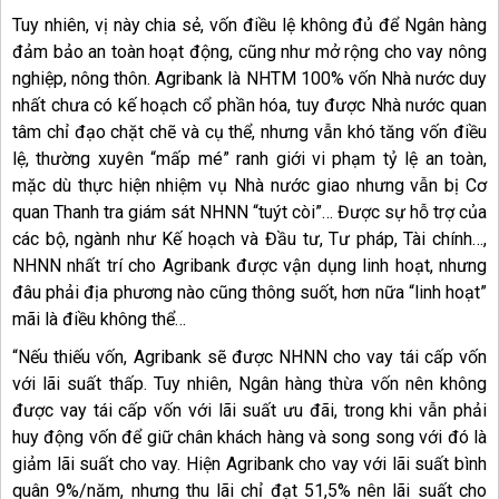
Tuy nhiên, vị này chia sẻ, vốn điều lệ không đủ để Ngân hàng
đảm bảo an toàn hoạt động, cũng như mở rộng cho vay nông
nghiệp, nông thôn. Agribank là NHTM 100% vốn Nhà nước duy
nhất chưa có kế hoạch cổ phần hóa, tuy được Nhà nước quan
tâm chỉ đạo chặt chẽ và cụ thể, nhưng vẫn khó tăng vốn điều
lệ, thường xuyên “mấp mé” ranh giới vi phạm tỷ lệ an toàn,
mặc dù thực hiện nhiệm vụ Nhà nước giao nhưng vẫn bị Cơ
quan Thanh tra giám sát NHNN “tuýt còi”… Được sự hỗ trợ của
các bộ, ngành như Kế hoạch và Đầu tư, Tư pháp, Tài chính…,
NHNN nhất trí cho Agribank được vận dụng linh hoạt, nhưng
đâu phải địa phương nào cũng thông suốt, hơn nữa “linh hoạt”
mãi là điều không thể…
“Nếu thiếu vốn, Agribank sẽ được NHNN cho vay tái cấp vốn
với lãi suất thấp. Tuy nhiên, Ngân hàng thừa vốn nên không
được vay tái cấp vốn với lãi suất ưu đãi, trong khi vẫn phải
huy động vốn để giữ chân khách hàng và song song với đó là
giảm lãi suất cho vay. Hiện Agribank cho vay với lãi suất bình
quân 9%/năm, nhưng thu lãi chỉ đạt 51,5% nên lãi suất cho