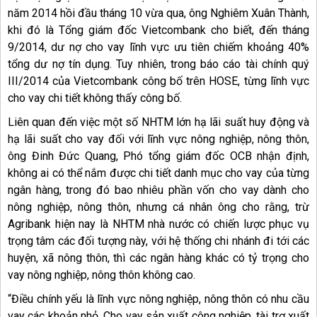
năm 2014 hồi đầu tháng 10 vừa qua, ông Nghiêm Xuân Thành,
khi đó là Tổng giám đốc Vietcombank cho biết, đến tháng
9/2014, dư nợ cho vay lĩnh vực ưu tiên chiếm khoảng 40%
tổng dư nợ tín dụng. Tuy nhiên, trong báo cáo tài chính quý
III/2014 của Vietcombank công bố trên HOSE, từng lĩnh vực
cho vay chi tiết không thấy công bố.
Liên quan đến việc một số NHTM lớn hạ lãi suất huy động và
hạ lãi suất cho vay đối với lĩnh vực nông nghiệp, nông thôn,
ông Đinh Đức Quang, Phó tổng giám đốc OCB nhận định,
không ai có thể nắm được chi tiết danh mục cho vay của từng
ngân hàng, trong đó bao nhiêu phần vốn cho vay dành cho
nông nghiệp, nông thôn, nhưng cá nhân ông cho rằng, trừ
Agribank hiện nay là NHTM nhà nước có chiến lược phục vụ
trọng tâm các đối tượng này, với hệ thống chi nhánh đi tới các
huyện, xã nông thôn, thì các ngân hàng khác có tỷ trọng cho
vay nông nghiệp, nông thôn không cao.
“Điều chính yếu là lĩnh vực nông nghiệp, nông thôn có nhu cầu
vay các khoản nhỏ. Cho vay sản xuất công nghiệp, tài trợ xuất