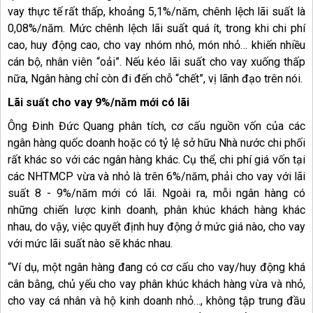
vay thực tế rất thấp, khoảng 5,1%/năm, chênh lệch lãi suất là
0,08%/năm. Mức chênh lệch lãi suất quá ít, trong khi chi phí
cao, huy động cao, cho vay nhóm nhỏ, món nhỏ… khiến nhiều
cán bộ, nhân viên “oải”. Nếu kéo lãi suất cho vay xuống thấp
nữa, Ngân hàng chỉ còn đi đến chỗ “chết”, vị lãnh đạo trên nói.
Lãi suất cho vay 9%/năm mới có lãi
Ông Đinh Đức Quang phân tích, cơ cấu nguồn vốn của các
ngân hàng quốc doanh hoặc có tỷ lệ sở hữu Nhà nước chi phối
rất khác so với các ngân hàng khác. Cụ thể, chi phí giá vốn tại
các NHTMCP vừa và nhỏ là trên 6%/năm, phải cho vay với lãi
suất 8 - 9%/năm mới có lãi. Ngoài ra, mỗi ngân hàng có
những chiến lược kinh doanh, phân khúc khách hàng khác
nhau, do vậy, việc quyết định huy động ở mức giá nào, cho vay
với mức lãi suất nào sẽ khác nhau.
“Ví dụ, một ngân hàng đang có cơ cấu cho vay/huy động khá
cân bằng, chủ yếu cho vay phân khúc khách hàng vừa và nhỏ,
cho vay cá nhân và hộ kinh doanh nhỏ…, không tập trung đầu