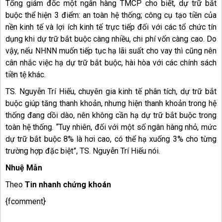
Tổng giám đốc một ngân hàng TMCP cho biết, dự trữ bắt
buộc thể hiện 3 điểm: an toàn hệ thống; công cụ tạo tiền của
nền kinh tế và lợi ích kinh tế trực tiếp đối với các tổ chức tín
dụng khi dự trữ bắt buộc càng nhiều, chi phí vốn càng cao. Do
vậy, nếu NHNN muốn tiếp tục hạ lãi suất cho vay thì cũng nên
cân nhắc việc hạ dự trữ bắt buộc, hài hòa với các chính sách
tiền tệ khác.
TS. Nguyễn Trí Hiếu, chuyên gia kinh tế phân tích, dự trữ bắt
buộc giúp tăng thanh khoản, nhưng hiện thanh khoản trong hệ
thống đang dồi dào, nên không cần hạ dự trữ bắt buộc trong
toàn hệ thống. “Tuy nhiên, đối với một số ngân hàng nhỏ, mức
dự trữ bắt buộc 8% là hơi cao, có thể hạ xuống 3% cho từng
trường hợp đặc biệt”, TS. Nguyễn Trí Hiếu nói.
Nhuệ Mẫn
Theo
Tin nhanh chứng khoán
{fcomment}