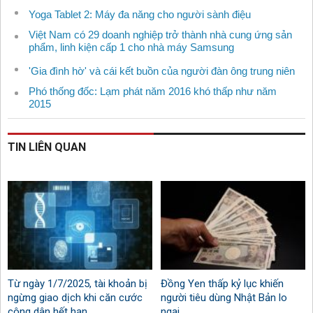
Yoga Tablet 2: Máy đa năng cho người sành điệu
Việt Nam có 29 doanh nghiệp trở thành nhà cung ứng sản
phẩm, linh kiện cấp 1 cho nhà máy Samsung
'Gia đình hờ' và cái kết buồn của người đàn ông trung niên
Phó thống đốc: Lạm phát năm 2016 khó thấp như năm
2015
TIN LIÊN QUAN
Từ ngày 1/7/2025, tài khoản bị
Đồng Yen thấp kỷ lục khiến
ngừng giao dịch khi căn cước
người tiêu dùng Nhật Bản lo
công dân hết hạn
ngại