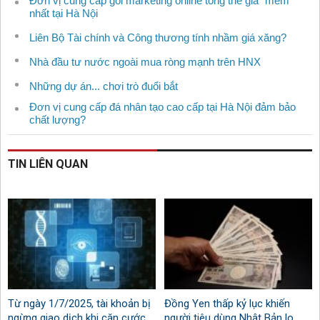
Đơn vị cung cấp gói marketing online tổng thể giá “mềm”
nhất tại Hà Nội
Liên Bộ Tài chính và Công thương tính nhầm giá xăng?
Nhà đầu tư nước ngoài mua ròng mạnh trên HNX
Những dự án... chơi trò đuổi bắt
Đơn vị cung cấp đá nhân tạo cao cấp tại Hà Nội đảm bảo
chất lượng?
TIN LIÊN QUAN
Từ ngày 1/7/2025, tài khoản bị
Đồng Yen thấp kỷ lục khiến
ngừng giao dịch khi căn cước
người tiêu dùng Nhật Bản lo